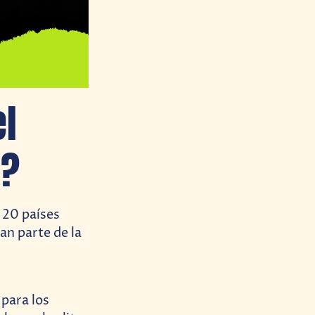
el
o?
 20 países
an parte de la
 para los