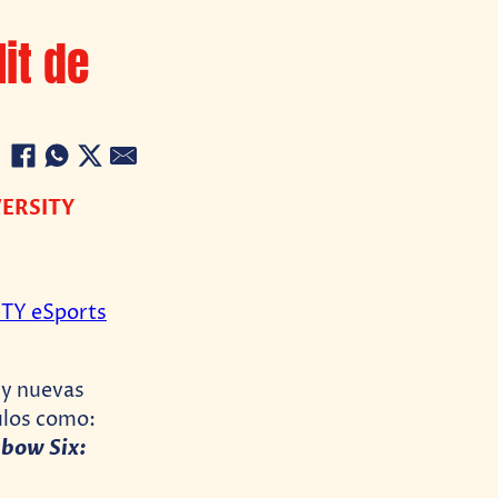
it de
IVERSITY
ITY eSports
 y nuevas
ulos como:
nbow Six: