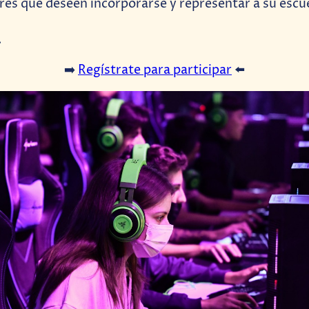
es que deseen incorporarse y representar a su escuel
.
➡️
Regístrate para participar
⬅️