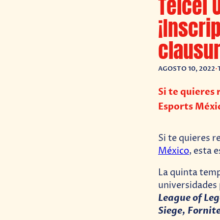
Telcel 
¡Inscri
clausur
AGOSTO 10, 2022
•
Si te quieres
Esports Méxi
Si te quieres 
México
, esta 
La quinta temp
universidades 
League of Le
Siege, Fornite