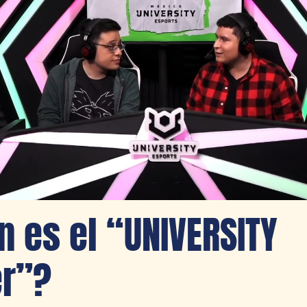
n es el “UNIVERSITY
r”?