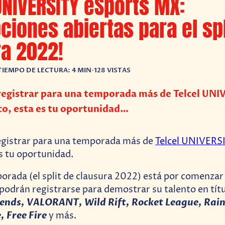
UNIVERSITY eSports MX:
pciones abiertas para el spl
a 2022!
TIEMPO DE LECTURA: 4 MIN
•
128 VISTAS
 registrar para una temporada más de Telcel UN
co, esta es tu oportunidad…
registrar para una temporada más de
Telcel UNIVERS
es tu oportunidad.
orada (el split de clausura 2022) está por comenzar
podrán registrarse para demostrar su talento en tít
gends, VALORANT, Wild Rift, Rocket League, Rai
, Free Fire
y más.