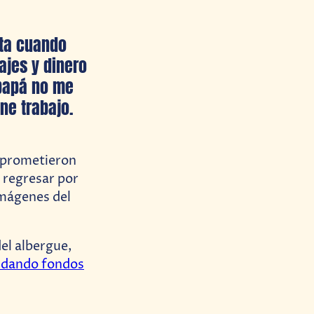
ota cuando
ajes y dinero
 papá no me
ne trabajo.
e prometieron
 regresar por
imágenes del
el albergue,
udando fondos