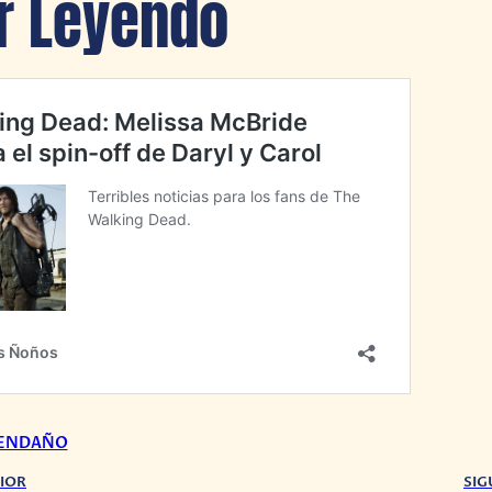
r Leyendo
VENDAÑO
IOR
SIG