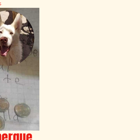
S
bergue