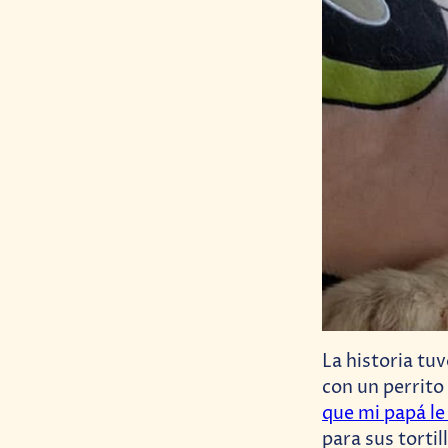
La historia tu
con un perrit
que mi papá l
para sus torti