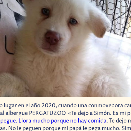
vo lugar en el año 2020, cuando una conmovedora car
o al albergue PERGATUZOO «Te dejo a Simón. Es mi p
e pegue. Llora mucho porque no hay comida
. Te dejo 
llas. No le peguen porque mi papá le pega mucho. S