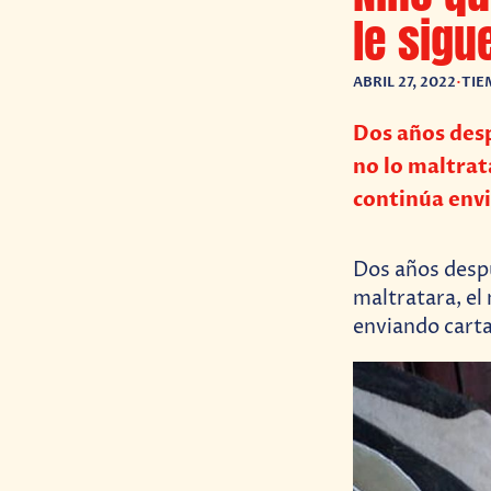
le sigu
ABRIL 27, 2022
•
TIE
Dos años desp
no lo maltrata
continúa envi
Dos años despu
maltratara, el 
enviando carta