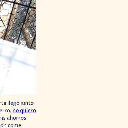
ta llegó junto
erro,
no quiero
mis ahorros
imón come