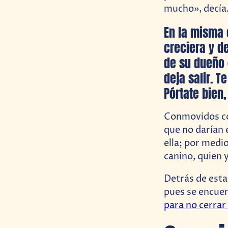
mucho», decía
En la misma 
creciera y d
de su dueño 
deja salir. T
Pórtate bien,
Conmovidos con
que no darían 
ella; por medi
canino, quien 
Detrás de esta
pues se encuen
para no cerrar