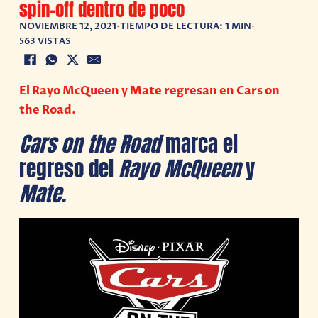
spin-off dentro de poco
NOVIEMBRE 12, 2021
•
TIEMPO DE LECTURA: 1 MIN
•
563 VISTAS
El Rayo McQueen y Mate regresan en Cars on
the Road.
Cars on the Road
marca el
regreso del
Rayo McQueen
y
Mate.