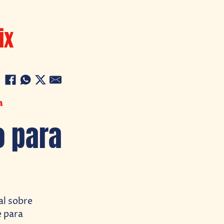
ix
a
o para
al sobre
e para