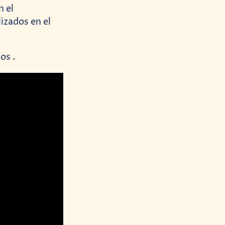
n el
izados en el
os .