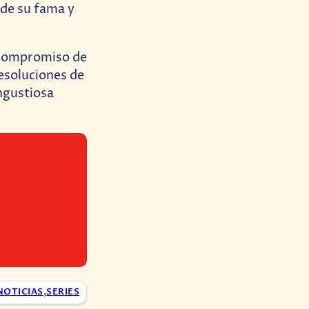
a de su fama y
o compromiso de
resoluciones de
angustiosa
NOTICIAS
,
SERIES