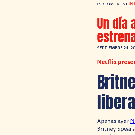
UN 
INICIO
SERIES
Un día 
estrena
SEPTIEMBRE 24, 2
Netflix prese
Britn
liber
Apenas ayer
N
Britney Spears