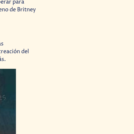
erar para
eno de Britney
ás
creación del
ás.