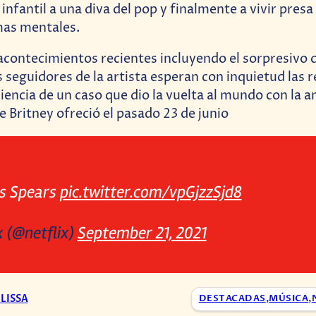
 infantil a una diva del pop y finalmente a vivir pres
mas mentales.
acontecimientos recientes incluyendo el sorpresiv
s seguidores de la artista esperan con inquietud las 
iencia de un caso que dio la vuelta al mundo con la 
e Britney ofreció el pasado 23 de junio
vs Spears
pic.twitter.com/vpGjzzSjd8
x (@netflix)
September 21, 2021
LISSA
DESTACADAS
,
MÚSICA
,