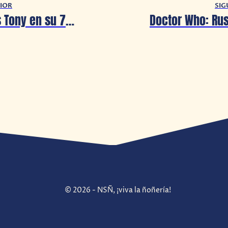
IOR
SIG
Los Premios Tony en su 74ª edición en exclusiva por Film & Arts
© 2026 - NSÑ, ¡viva la ñoñería!