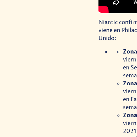
Niantic confirm
viene en Phila
Unido:
Zona
viern
en Se
sema
Zona
viern
en F
sema
Zona
viern
2021 