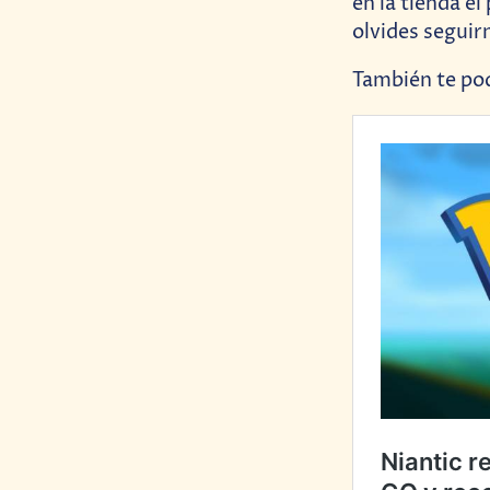
en la tienda el
olvides seguir
También te pod