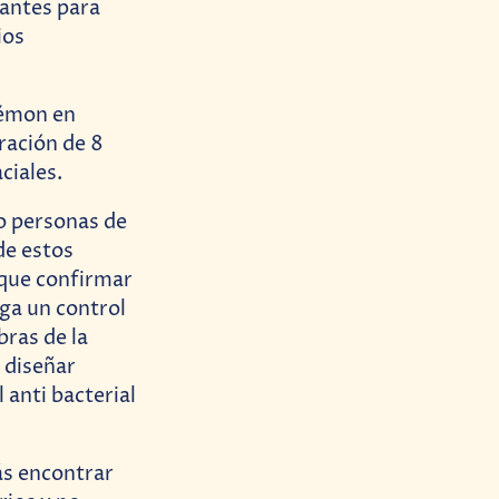
 antes para
ios
kémon en
uración de 8
ciales.
no personas de
de estos
 que confirmar
ga un control
bras de la
 diseñar
 anti bacterial
ás encontrar