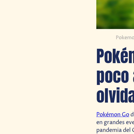
Pokemon
Pokém
poco 
olvid
Pokémon Go
d
en grandes eve
pandemia del 