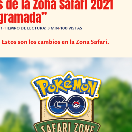
s de la Zona Safari 2021
gramada”
21
•
TIEMPO DE LECTURA: 3 MIN
•
100 VISTAS
stos son los cambios en la Zona Safari.