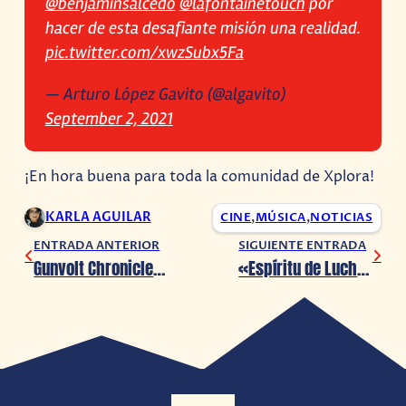
@benjaminsalcedo
@lafontainetouch
por
hacer de esta desafiante misión una realidad.
pic.twitter.com/xwzSubx5Fa
— Arturo López Gavito (@algavito)
September 2, 2021
¡En hora buena para toda la comunidad de Xplora!
KARLA AGUILAR
CINE
,
MÚSICA
,
NOTICIAS
ENTRADA ANTERIOR
SIGUIENTE ENTRADA
Gunvolt Chronicles: Luminous Avenger iX 2 se lanzará el 27 de enero para PC y Consolas
«Espíritu de Lucha» ya está disponible para su descarga digital