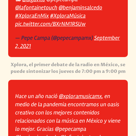
@lafontainetouch
@benjaminsalcedo
#XploraEnMix
#XploraMúsica
pic.twitter.com/BXrNM1RSUw
— Pepe Campa (@pepecampamx)
September
2, 2021
Xplora, el primer debate de la radio en México, se
puede sintonizar los jueves de 7:00 pm a 9:00 pm
Hace un año nació
@xploramusicamx
, en
medio de la pandemia encontramos un oasis
creativo con los mejores contenidos
relacionados con la música en México y viene
lo mejor. Gracias @pepecampa