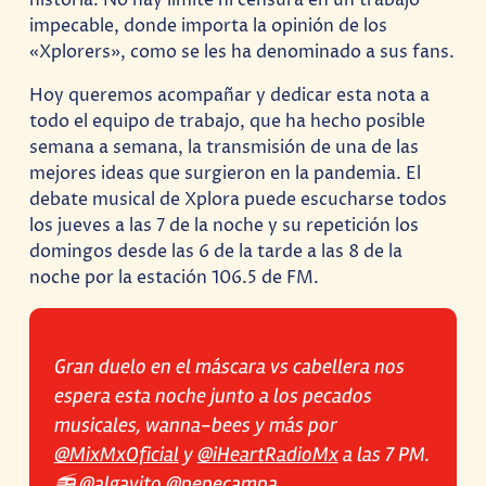
impecable, donde importa la opinión de los
«Xplorers», como se les ha denominado a sus fans.
Hoy queremos acompañar y dedicar esta nota a
todo el equipo de trabajo, que ha hecho posible
semana a semana, la transmisión de una de las
mejores ideas que surgieron en la pandemia. El
debate musical de Xplora puede escucharse todos
los jueves a las 7 de la noche y su repetición los
domingos desde las 6 de la tarde a las 8 de la
noche por la estación 106.5 de FM.
Gran duelo en el máscara vs cabellera nos
espera esta noche junto a los pecados
musicales, wanna-bees y más por
@MixMxOficial
y
@iHeartRadioMx
a las 7 PM.
📻
@algavito
@pepecampa