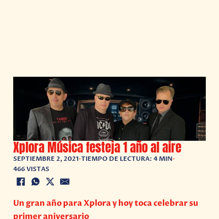
Xplora Música festeja 1 año al aire
SEPTIEMBRE 2, 2021
•
TIEMPO DE LECTURA: 4 MIN
•
466 VISTAS
Un gran año para Xplora y hoy toca celebrar su
primer aniversario