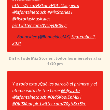
https://t.co/HXkobvHOLz
@algavito
@lafontainetouch
#MixStories
|
#HistoriasMusicales
pic.twitter.com/WLbyDR09yr
— Bonneidée (@BonneideeMX)
September 1,
2021
Disfruta de Mix Stories , todos los miércoles a las
4:30 pm
Y a todo esto ¿Qué les pareció el primero y el
último éxito de The Cure?
@algavito
@lafontainetouch
#OldSKoolEnMix
|
#OldSKool
pic.twitter.com/70gH8cr5Yc