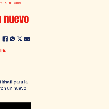
 PARA OCTUBRE
a nuevo
re.
ikhail
para la
eron un nuevo