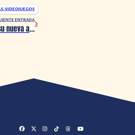
AS
,
VIDEOJUEGOS
UIENTE ENTRADA
30XX presenta su nueva actualización “Fires of Industry”