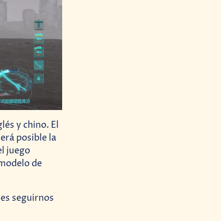
lés y chino. El
erá posible la
el juego
 modelo de
des seguirnos