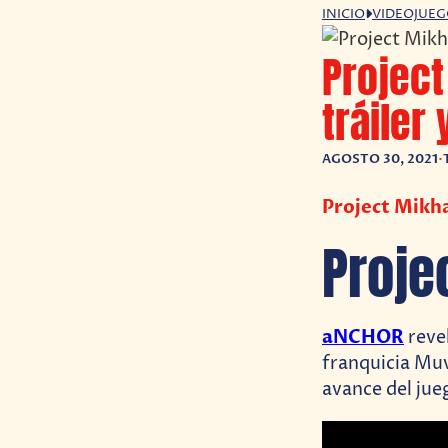
INICIO
VIDEOJUE
Project
tráiler
AGOSTO 30, 2021
•
Project Mikha
Proje
aNCHOR
revel
franquicia Muv
avance del jue