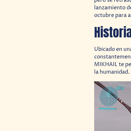
pero se retra
lanzamiento de
octubre para a
Histori
Ubicado en una
constantemente
MIKHAIL te per
la humanidad.