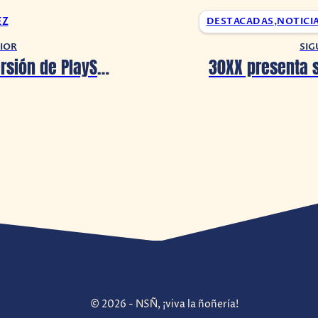
EZ
DESTACADAS
,
NOTICI
IOR
SIG
La nueva versión de PlayStation 5 da un paso atrás en su rendimiento
© 2026 - NSÑ, ¡viva la ñoñería!