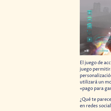
El juego de acc
juego permitirá
personalizació
utilizará un m
«pago para ga
¿Qué te parece
en redes social