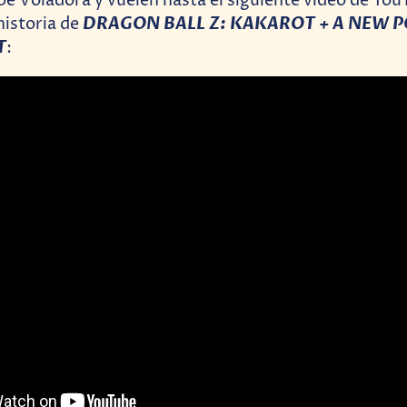
e Voladora y vuelen hasta el siguiente video de You
DRAGON BALL Z: KAKAROT + A NEW 
 historia de
T
: