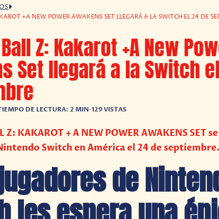
GOS
KAROT +A NEW POWER AWAKENS SET LLEGARÁ A LA SWITCH EL 24 DE SE
Ball Z: Kakarot +A New Pow
 Set llegará a la Switch e
mbre
TIEMPO DE LECTURA: 2 MIN
•
129 VISTAS
 Z: KAKAROT + A NEW POWER AWAKENS SET se 
 Nintendo Switch en América el 24 de septiembre
 jugadores de Ninten
h les espera una ép