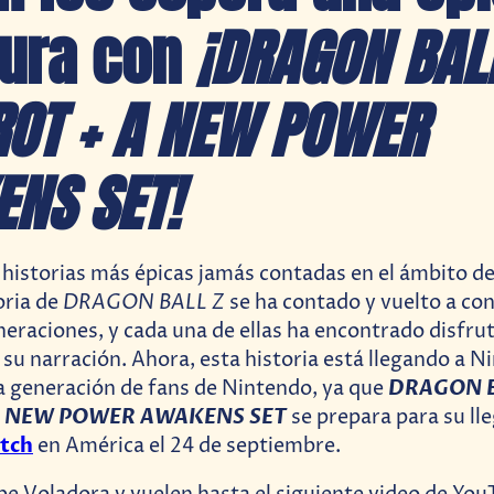
tura con
¡DRAGON BALL
OT + A NEW POWER
NS SET!
 historias más épicas jamás contadas en el ámbito d
DRAGON BALL Z
oria de
se ha contado y vuelto a con
raciones, y cada una de ellas ha encontrado disfrut
 su narración. Ahora, esta historia está llegando a 
DRAGON B
a generación de fans de Nintendo, ya que
A NEW POWER AWAKENS SET
se prepara para su ll
tch
en América el 24 de septiembre.