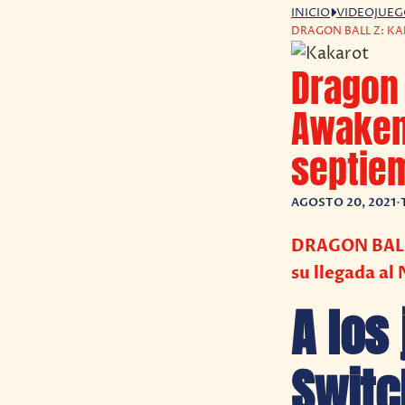
INICIO
VIDEOJUE
DRAGON BALL Z: KA
Dragon 
Awakens
septie
AGOSTO 20, 2021
•
DRAGON BALL
su llegada al
A los
Switc