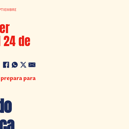
PTIEMBRE
er
l 24 de
prepara para
.
do
ica