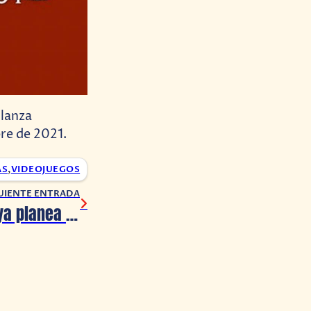
 lanza
re de 2021.
AS
,
VIDEOJUEGOS
UIENTE ENTRADA
Rocket League ya planea dar el salto a Unreal Engine 5