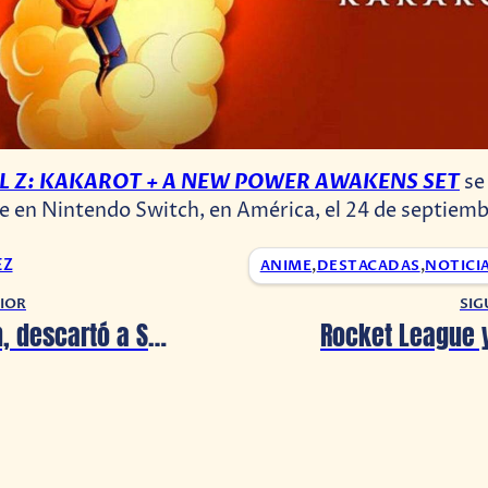
 Z: KAKAROT + A NEW POWER AWAKENS SET
se
 en Nintendo Switch, en América, el 24 de septiemb
EZ
ANIME
,
DESTACADAS
,
NOTICI
IOR
SIG
James Gunn, descartó a Superman en Suicide Squad 2