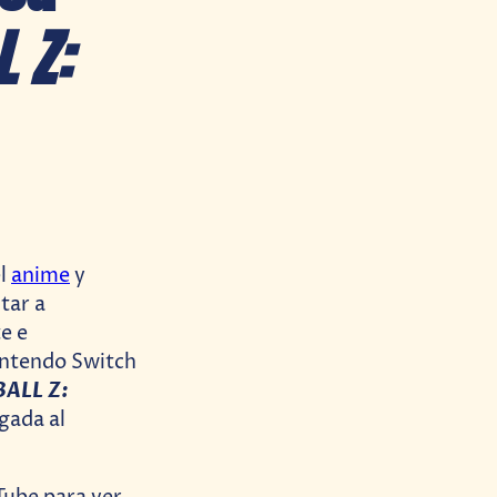
 Z:
el
anime
y
tar a
e e
Nintendo Switch
ALL Z:
egada al