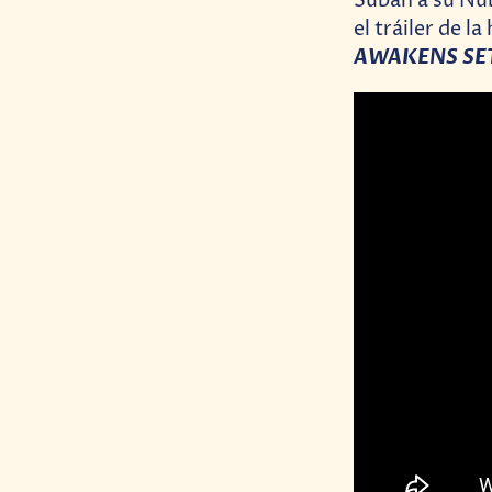
Suban a su Nub
el tráiler de la
AWAKENS SE