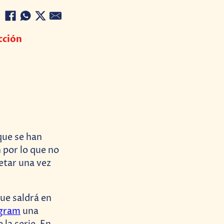
cción
que se han
 por lo que no
retar una vez
ue saldrá en
agram
una