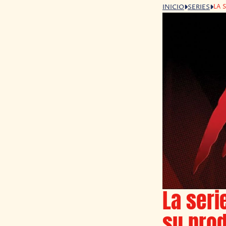
LA 
INICIO
SERIES
La seri
su pro