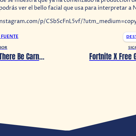
e se muestra que ya ha comenzado la producción de 
odrás ver el bello facial que usa para interpretar a 
instagram.com/p/CSbScFnL5vf/?utm_medium=copy
A FUENTE
DES
IOR
SIG
Venom: Let There Be Carnage se retrasa pero si saldrá este 2021