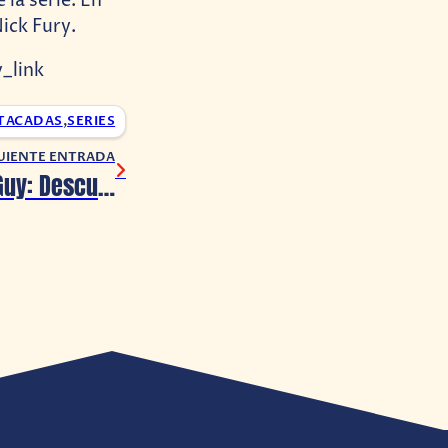
la serie. En
Nick Fury.
_link
TACADAS
,
SERIES
UIENTE ENTRADA
Fortnite X Free Guy: Descubre cómo conseguir la skin de «El Rudo»