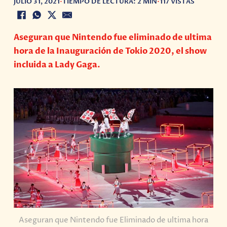
JULIO 31, 2021
•
TIEMPO DE LECTURA: 2 MIN
•
117 VISTAS
Aseguran que Nintendo fue eliminado de ultima
hora de la Inauguración de Tokio 2020, el show
incluida a Lady Gaga.
Aseguran que Nintendo fue Eliminado de ultima hora