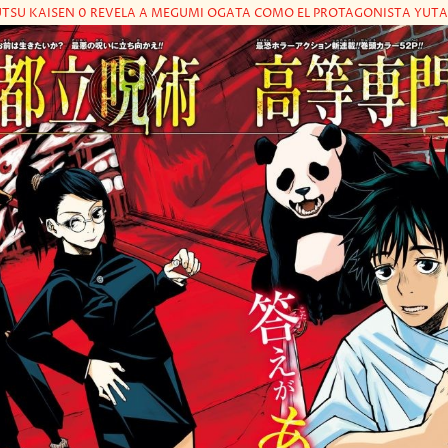
UTSU KAISEN 0 REVELA A MEGUMI OGATA COMO EL PROTAGONISTA YUT