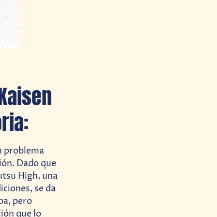
 Kaisen
ria:
un problema
ción. Dado que
utsu High, una
iciones, se da
ba, pero
ión que lo