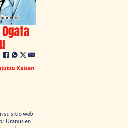
 Ogata
su
Jujutsu Kaisen
n su sitio web
lor Uranus en