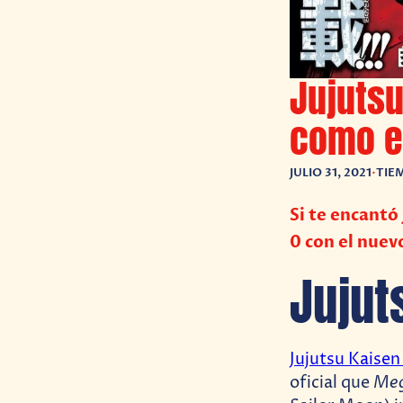
Jujutsu
como el
JULIO 31, 2021
•
TIE
Si te encantó
0 con el nuev
Jujut
Jujutsu Kaisen 
Meg
oficial que