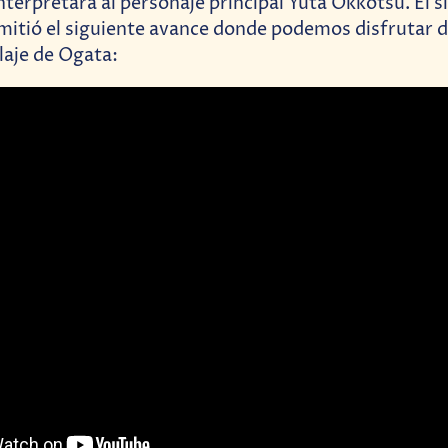
nterpretará al personaje principal Yuta Okkotsu. El s
itió el siguiente avance donde podemos disfrutar d
laje de Ogata: