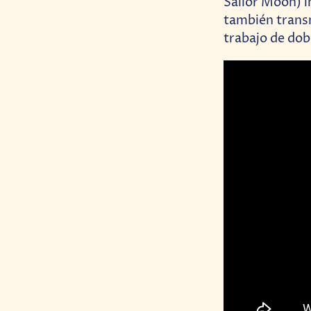
Sailor Moon) i
también transm
trabajo de dob