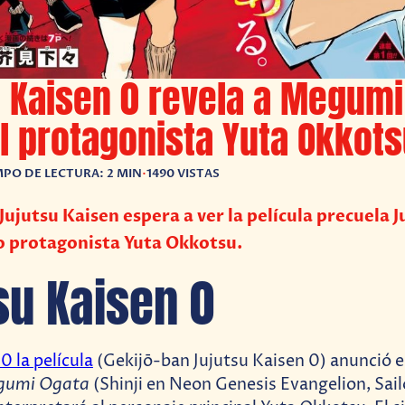
 Kaisen 0 revela a Megumi
 protagonista Yuta Okkot
MPO DE LECTURA: 2 MIN
•
1490 VISTAS
 Jujutsu Kaisen espera a ver la película precuela 
o protagonista Yuta Okkotsu.
su Kaisen 0
0 la película
(Gekijō-ban Jujutsu Kaisen 0) anunció e
umi Ogata
(Shinji en Neon Genesis Evangelion, Sai