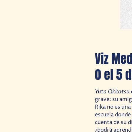
Viz Med
0 el 5 
Yuta Okkotsu
grave: su amig
Rika no es una
escuela donde 
cuenta de su di
¿podrá aprende