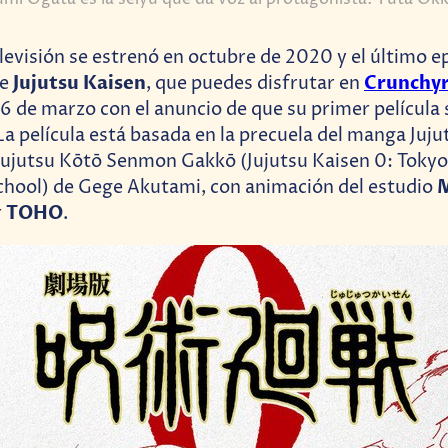
levisión se estrenó en octubre de 2020 y el último e
Jujutsu Kaisen
Crunchyr
de
, que puedes disfrutar en
26 de marzo con el anuncio de que su primer película 
 La película está basada en la precuela del manga Juj
Jujutsu Kōtō Senmon Gakkō (Jujutsu Kaisen 0: Tokyo
chool) de Gege Akutami, con animación del estudio
TOHO
r
.