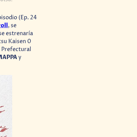
pisodio (Ep. 24
oll
, se
se estrenaría
utsu Kaisen 0
 Prefectural
MAPPA
y