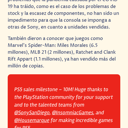
19 ha tráido, como es el caso de los problemas de
stock y la escasez de componentes, no han sido un
impedimento para que la consola se imponga a
otras de Sony, en cuanto a unidades vendidas.
También dieron a conocer que juegos como
Marvel’s Spider-Man: Miles Morales (6.5
millones), MLB 21 (2 millones), Ratchet and Clank
Rift Appart (1.1 millones), ya han vendido más del
millón de copias.
PS5 sales milestone – 10M! Huge thanks to
the PlayStation community for your support
and to the talented teams from
@SonySanDiego
,
@InsomniacGames
, and
@Housemarque
for making incredible games