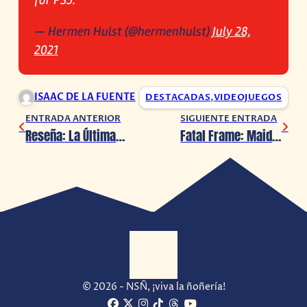
for PS5.
— Hermen Hulst (@hermenhulst)
July 28,
2021
ISAAC DE LA FUENTE
DESTACADAS
,
VIDEOJUEGOS
ENTRADA ANTERIOR
SIGUIENTE ENTRADA
Reseña: La Última Estafa, ¿Venderías tu humanidad por 1 millón de dólares?
Fatal Frame: Maiden of Black Water ya tiene fecha de estreno en PC y consolas
© 2026 - NSÑ, ¡viva la ñoñería!