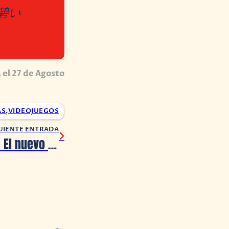
碧い
el 27 de Agosto
AS
,
VIDEOJUEGOS
UIENTE ENTRADA
«Vienes y vas»: El nuevo sencillo de Annasofia