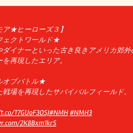
モア★ヒーローズ３】
フェクトワールド★
やダイナーといった古き良きアメリカ郊外
ーを再現したエリア。
ルオブバトル★
た戦場を再現したサバイバルフィールド。
/t.co/T7GUoF3OSJ
#NMH
#NMH3
ter.com/2K8Bxm1krS