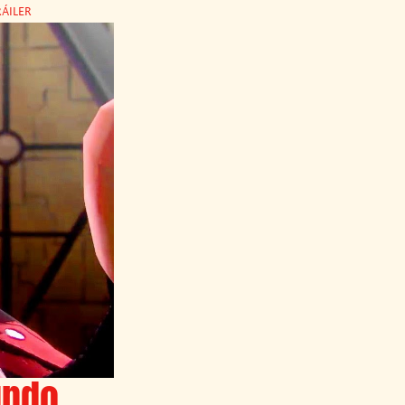
ÁILER
undo