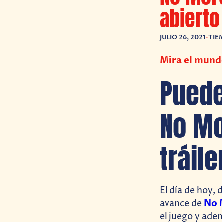
abierto
JULIO 26, 2021
•
TIE
Mira el mundo
Puede
No Mo
tráile
El día de hoy, 
No 
avance de
el juego y ad