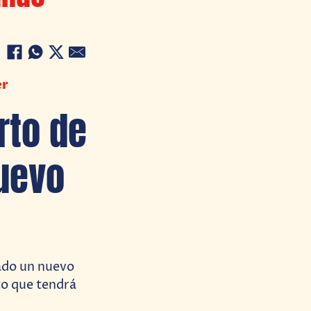
er
rto de
uevo
cado un nuevo
to que tendrá