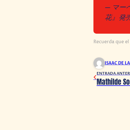
— マ
花』発売中 
Recuerda que el
ISAAC DE L
ENTRADA ANTER