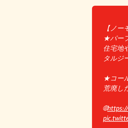
【ノー
★パー
住宅地
タルジ
★コー
荒廃し
🌐
https:/
pic.twit