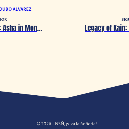
 DUBO ALVAREZ
IOR
SIG
Wonder Boy: Asha in Monster World obtendrá su versión de PC este 29 de junio
© 2026 - NSÑ, ¡viva la ñoñería!