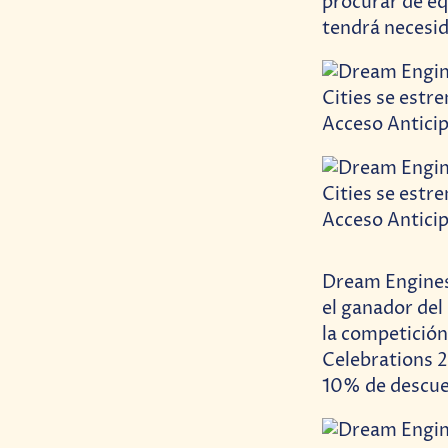
procurar de eq
tendrá necesi
Dream Engines 
el ganador del
la competición 
Celebrations 2
10% de descue