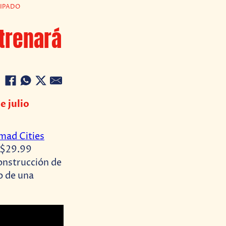
CIPADO
trenará
e julio
mad Cities
 $29.99
onstrucción de
o de una