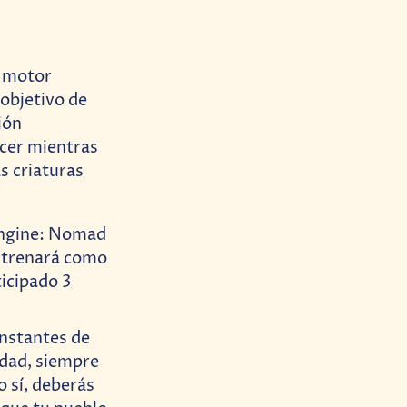
a motor
 objetivo de
ión
cer mientras
as criaturas
onstantes de
udad, siempre
o sí, deberás