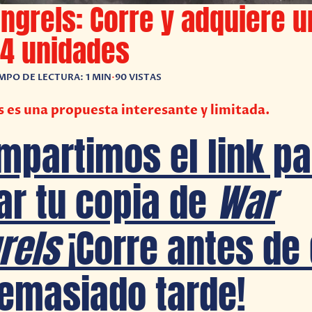
grels: Corre y adquiere u
44 unidades
MPO DE LECTURA: 1 MIN
•
90 VISTAS
es una propuesta interesante y limitada.
mpartimos el link pa
ar tu copia de
War
rels
¡Corre antes de
emasiado tarde!