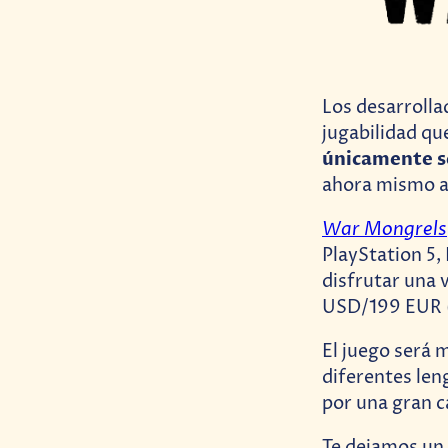
Los desarrolla
jugabilidad q
únicamente s
ahora mismo a 
War Mongrels
PlayStation 5,
disfrutar una 
USD/199 EUR (g
El juego será 
diferentes len
por una gran c
Te dejamos un 