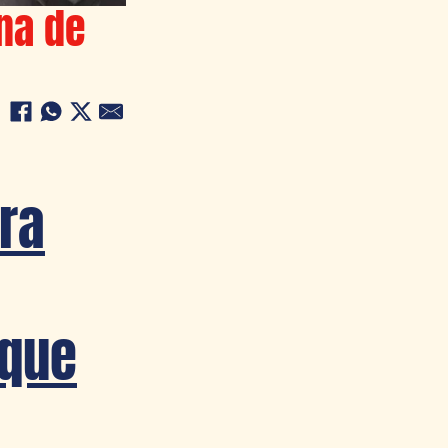
na de
ra
 que