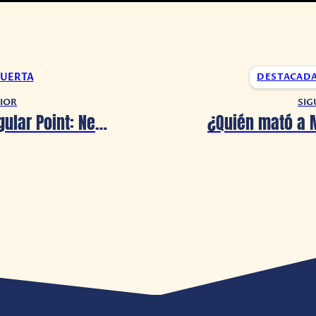
UERTA
DESTACAD
IOR
SIG
Godzilla Singular Point: Netflix le da la bienvenida a una nueva aventura de Goji este 2021