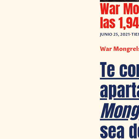
War Mon
las 1,9
JUNIO 25, 2021
•
TIE
War Mongrels 
Te co
apart
Mong
sea d