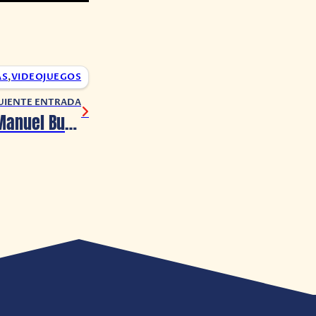
AS
,
VIDEOJUEGOS
UIENTE ENTRADA
¿Quién mató a Manuel Buendía?: Netflix estrena documental sobre un polémico caso