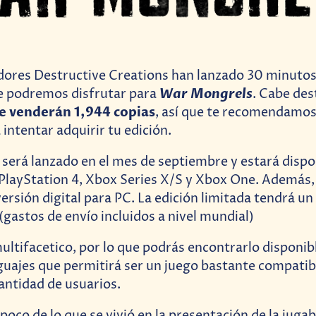
dores Destructive Creations han lanzado 30 minutos
War Mongrels
ue podremos disfrutar para
. Cabe des
e venderán 1,944 copias
, así que te recomendamos
intentar adquirir tu edición.
será lanzado en el mes de septiembre y estará dispo
 PlayStation 4, Xbox Series X/S y Xbox One. Además
versión digital para PC. La edición limitada tendrá u
astos de envío incluidos a nivel mundial)
multifacetico, por lo que podrás encontrarlo disponib
guajes que permitirá ser un juego bastante compatib
antidad de usuarios.
poco de lo que se vivió en la presentación de la jugab