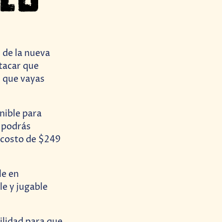
 de la nueva
tacar que
 que vayas
nible para
, podrás
n costo de $249
le en
le y jugable
ilidad para que