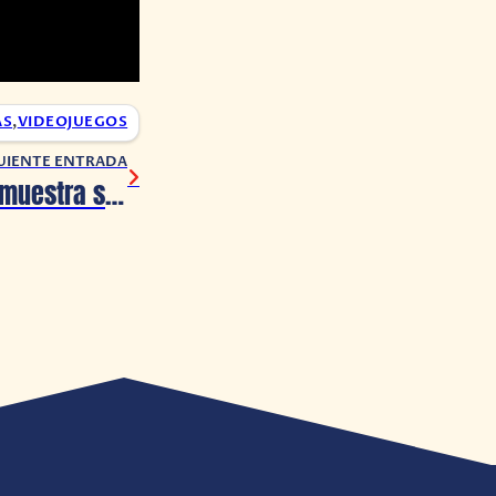
AS
,
VIDEOJUEGOS
UIENTE ENTRADA
Madden NFL 22 muestra su fecha de lanzamiento y su nueva portada