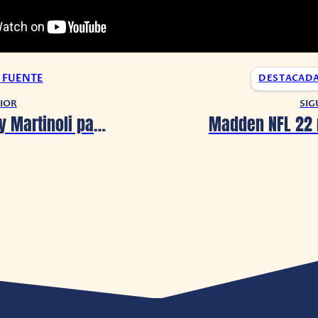
A FUENTE
DESTACAD
IOR
SIG
Luis García y Martinoli pagan su reto de Kwai comiendo alimento para mascotas