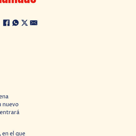
cena
u nuevo
 entrará
 en el que