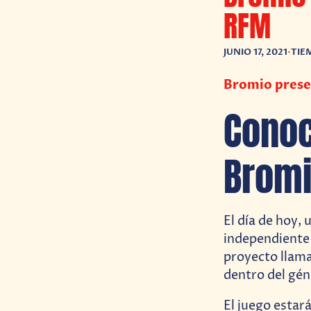
RFM
JUNIO 17, 2021
•
TIE
Bromio prese
Conoc
Bromi
El día de hoy,
independiente
proyecto llam
dentro del gén
El juego estar