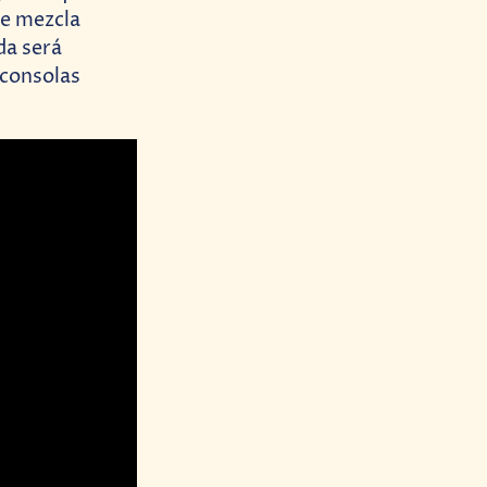
ue mezcla
da será
 consolas