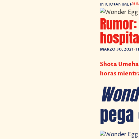
RUM
INICIO
ANIME
Rumor: 
hospita
MARZO 30, 2021
•
T
Shota Umehara
horas mientra
Wonde
pega 