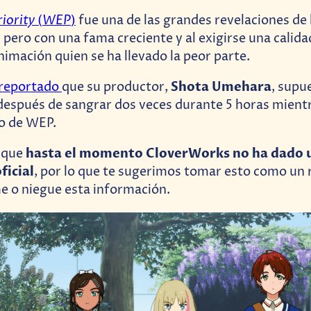
iority
WEP
(
)
fue una de las grandes revelaciones de
 pero con una fama creciente y al exigirse una calida
nimación quien se ha llevado la peor parte.
Shota Umehara
reportado
que su productor,
, supu
después de sangrar dos veces durante 5 horas mientr
o de WEP.
hasta el momento CloverWorks no ha dado 
 que
ficial
, por lo que te sugerimos tomar esto como un
e o niegue esta información.