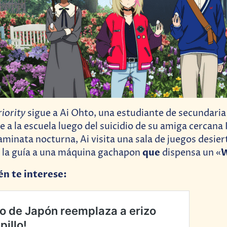
iority
sigue a Ai Ohto, una estudiante de secundari
a la escuela luego del suicidio de su amiga cercana
minata nocturna, Ai visita una sala de juegos desier
que
W
a la guía a una máquina gachapon
dispensa un «
én te interese: