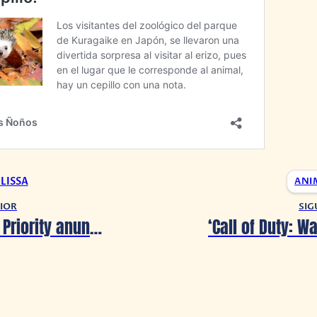
LISSA
ANI
IOR
SIG
Wonder Egg Priority anuncia capitulo especial para Junio 2021