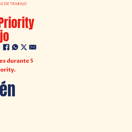
SO DE TRABAJO
riority
jo
es durante 5
ority.
ién