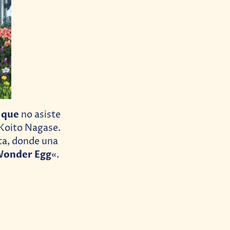
que
a
no asiste
 Koito Nagase.
ta, donde una
onder Egg
«.