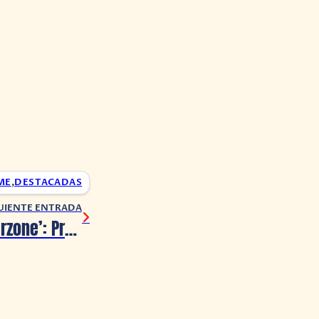
ME
,
DESTACADAS
UIENTE ENTRADA
‘Call of Duty: Warzone’: Profesor y alumno apuestan calificación en reta