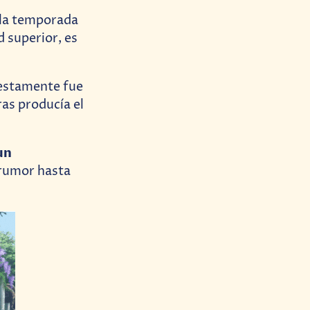
 la temporada
d superior, es
estamente fue
as producía el
un
 rumor hasta