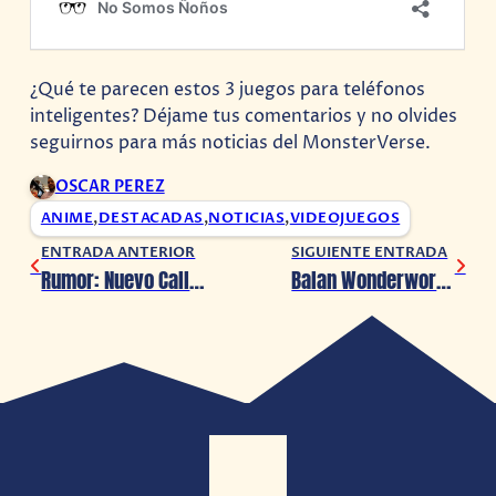
¿Qué te parecen estos 3 juegos para teléfonos
inteligentes? Déjame tus comentarios y no olvides
seguirnos para más noticias del MonsterVerse.
OSCAR PEREZ
ANIME
,
DESTACADAS
,
NOTICIAS
,
VIDEOJUEGOS
ENTRADA ANTERIOR
SIGUIENTE ENTRADA
Rumor: Nuevo Call of Duty estaría regresando a la Segunda Guerra Mundial
Balan Wonderworld ya esta disponible