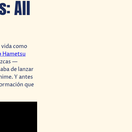
s: All
a vida como
o Hametsu
ozcas —
aba de lanzar
nime. Y antes
nformación que