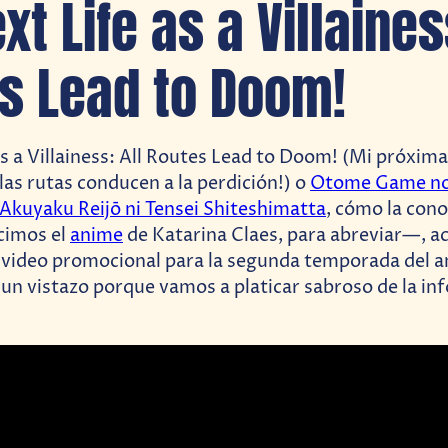
t Life as a Villaines
s Lead to Doom!
s a Villainess: All Routes Lead to Doom! (Mi próxim
 las rutas conducen a la perdición!) o
Otome Game n
 Akuyaku Reijō ni Tensei Shiteshimatta
, cómo la con
cimos el
anime
de Katarina Claes, para abreviar—, ac
l video promocional para la segunda temporada del a
 un vistazo porque vamos a platicar sabroso de la i