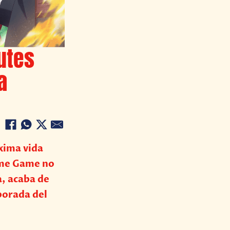
outes
a
óxima vida
tome Game no
a, acaba de
porada del