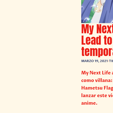
My Next
Lead to
tempor
MARZO 19, 2021
•
TI
My Next Life 
como villana:
Hametsu Flag 
lanzar este v
anime.