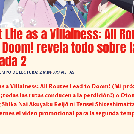
 Life as a Villainess: All R
 Doom! revela todo sobre l
ada 2
EMPO DE LECTURA: 2 MIN
•
379 VISTAS
as a Villainess: All Routes Lead to Doom! (Mi pr
 ¡todas las rutas conducen a la perdición!) o O
Shika Nai Akuyaku Reijō ni Tensei Shiteshimatt
iernes el video promocional para la segunda tem