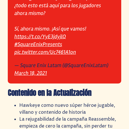
¿todo esto está aquí para los jugadores
ahora mismo?
Sí, ahora mismo. ¡Así que vamos!
https://t.co/YyE3jdyjlQ
#SquareEnixPresents
pic.twitter.com/Uc7461A1on
— Square Enix Latam (@SquareEnixLatam)
March 18, 2021
Contenido en la Actualización
Hawkeye como nuevo súper héroe jugable,
villano y contenido de historia
La rejugabilidad de la campaña Reassemble,
empieza de cero la campaña, sin perder tu