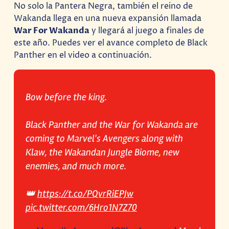
No solo la Pantera Negra, también el reino de
Wakanda llega en una nueva expansión llamada
War For Wakanda
y llegará al juego a finales de
este año. Puedes ver el avance completo de Black
Panther en el video a continuación.
Bow before the king.
Black Panther and the War for Wakanda are
coming to Marvel's Avengers along with
Klaw, the Wakandan Jungle Biome, new
enemies, and much more.
👑
https://t.co/PQvrRiEPJw
pic.twitter.com/6Hro1N7Z70