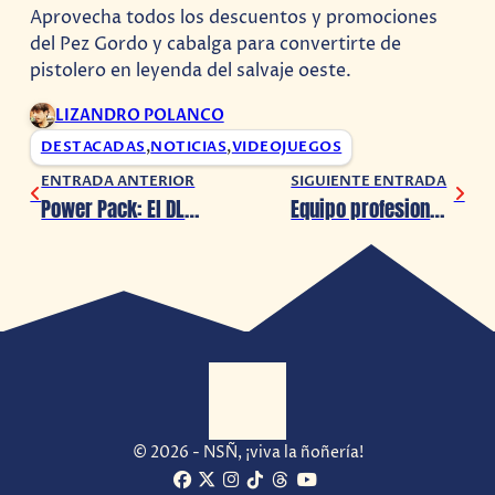
Aprovecha todos los descuentos y promociones
del Pez Gordo y cabalga para convertirte de
pistolero en leyenda del salvaje oeste.
LIZANDRO POLANCO
DESTACADAS
,
NOTICIAS
,
VIDEOJUEGOS
ENTRADA ANTERIOR
SIGUIENTE ENTRADA
Power Pack: El DLC de Project Cars 3 ¡ya está aquí!
Equipo profesional de Fortnite contrata a niño de 8 años por gran suma de dinero
© 2026 - NSÑ, ¡viva la ñoñería!