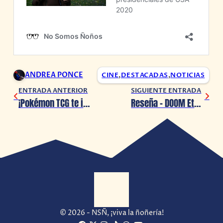
ANDREA PONCE
CINE
,
DESTACADAS
,
NOTICIAS
ENTRADA ANTERIOR
SIGUIENTE ENTRADA
¡Pokémon TCG te invita a unirte al Desafío de Equipo de Play!
Reseña – DOOM Eternal: The Ancient Gods Part 1 (Sin Spoilers)
© 2026 - NSÑ, ¡viva la ñoñería!