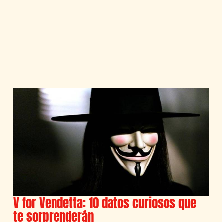
V for Vendetta: 10 datos curiosos que
te sorprenderán