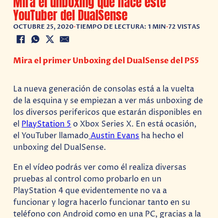
Mira el unboxing que hace este
YouTuber del DualSense
OCTUBRE 25, 2020
•
TIEMPO DE LECTURA: 1 MIN
•
72 VISTAS
Mira el primer Unboxing del DualSense del PS5
La nueva generación de consolas está a la vuelta
de la esquina y se empiezan a ver más unboxing de
los diversos perifericos que estarán disponibles en
el
PlayStation 5
o Xbox Series X. En está ocasión,
el YouTuber llamado
Austin Evans
ha hecho el
unboxing del DualSense.
En el vídeo podrás ver como él realiza diversas
pruebas al control como probarlo en un
PlayStation 4 que evidentemente no va a
funcionar y logra hacerlo funcionar tanto en su
teléfono con Android como en una PC, gracias a la