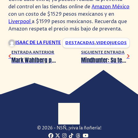
del control en las tiendas online de
Amazon México
con un costo de $1529 pesos mexicanos y en
Liverpool
a $1599 pesos mexicanos. Recuerda que
Amazon respeta el precio más bajo de preventa.
ISAAC DE LA FUENTE
DESTACADAS
,
VIDEOJUEGOS
ENTRADA ANTERIOR
SIGUIENTE ENTRADA
Mark Wahlberg publica su aspecto como Sully para la película de Uncharted
Mindhunter: Su tercera temporada podría llegar hasta 2025 (o nunca)
© 2026 - NSÑ, ¡viva la ñoñería!