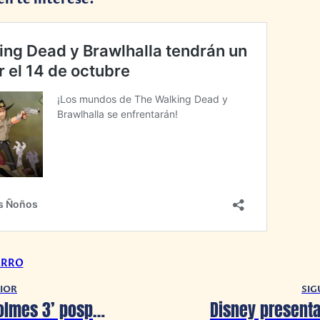
ARRO
IOR
SIG
‘Sherlock Holmes 3’ pospone sus producción por esta razón.