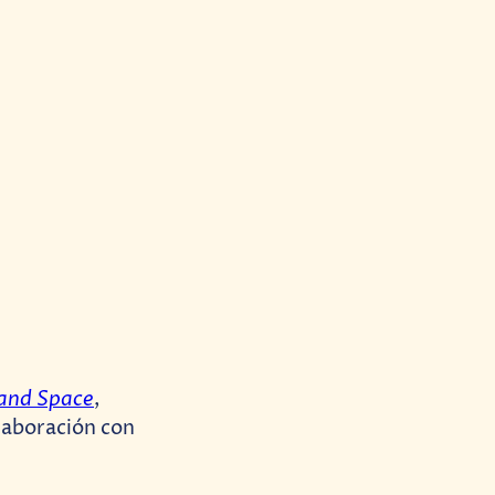
 and Space
,
laboración con