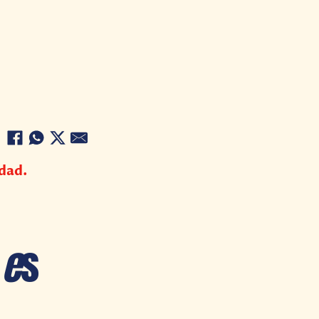
idad.
 e
s