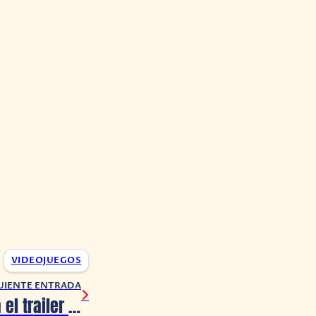
VIDEOJUEGOS
UIENTE ENTRADA
Disney presenta el trailer de RAYA y el Último Dragón