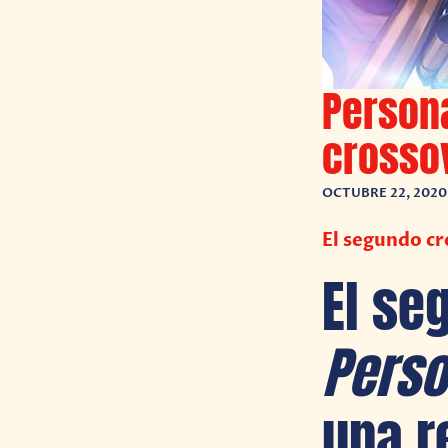
Person
crosso
OCTUBRE 22, 2020
El segundo cr
El se
Pers
una r