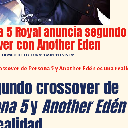
a 5 Royal anuncia segundo
ver con Another Eden
•
TIEMPO DE LECTURA: 1 MIN
•
113 VISTAS
ossover de Persona 5 y Another Edén es una real
gundo crossover de
ona 5
y
Another Edén
ealidad.