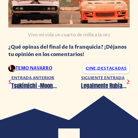
Vivo mi vida un cuarto de milla a la vez
¿Qué opinas del final de la franquicia? ¡Déjanos
tu opinión en los comentarios!
TEMO NAVARRO
CINE
,
DESTACADAS
ENTRADA ANTERIOR
SIGUIENTE ENTRADA
Tsukimichi -Moonlit Fantasy- obtiene anime
Legalmente Rubia 3 llegará a los cines en el 2022