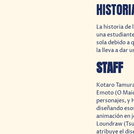
HISTORI
La historia de 
una estudiante 
sola debido a 
la lleva a dar 
STAFF
Kotaro Tamura
Emoto (O Maide
personajes, y 
diseñando esos
animación en j
Loundraw (Tsuk
atribuye el di