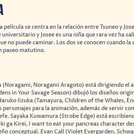
A
la película se centra en la relación entre Tsuneo y Jos
universitario y Josee es una niña que rara vez ha sal
que no puede caminar. Los dos se conocen cuando la 
un paseo matutino.
 (Noragami, Noragami Aragoto) está dirigiendo el 
ns in Your Savage Season) dibujó los diseños origin
Haruko Iizuka (Tamayura, Children of the Whales, En
 personajes para la animación, además de servir co
efe. Sayaka Kuwamura (Strobe Edge) está escribiend
i ga Kirei, I want to eat your pancreas character des
seño conceptual. Evan Call (Violet Evergarden, Schw