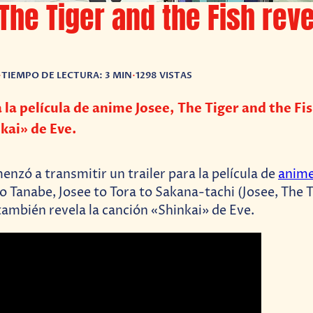
The Tiger and the Fish reve
•
TIEMPO DE LECTURA: 3 MIN
•
1298 VISTAS
a la película de anime Josee, The Tiger and the Fis
kai» de Eve.
zó a transmitir un trailer para la película de
anim
o Tanabe, Josee to Tora to Sakana-tachi (Josee, The 
 también revela la canción «Shinkai» de Eve.