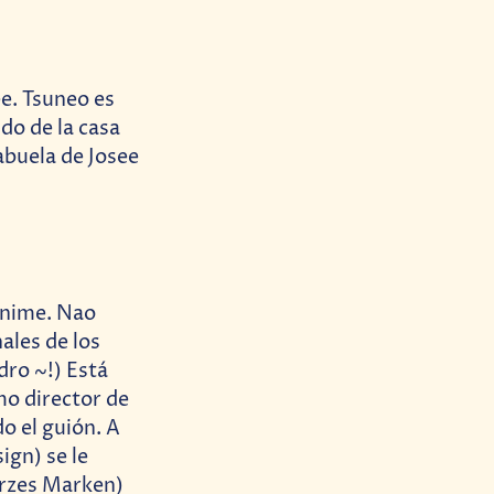
ee. Tsuneo es
ido de la casa
abuela de Josee
anime. Nao
ales de los
dro ~!) Está
mo director de
o el guión. A
ign) se le
arzes Marken)