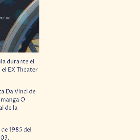
ula durante el
n el EX Theater
ta Da Vinci de
el manga O
l de la
s de 1985 del
003.