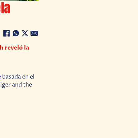
la
h reveló la
e
basada en el
Tiger and the