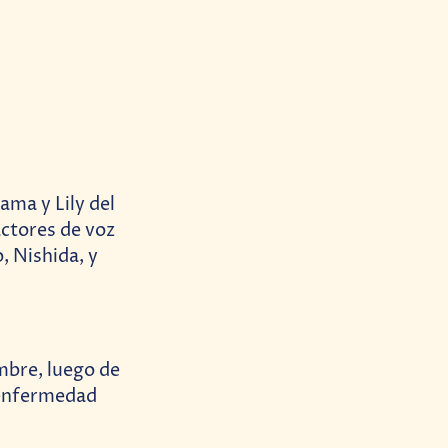
ama y Lily del
actores de voz
, Nishida, y
mbre, luego de
 enfermedad