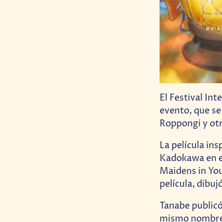
El Festival Int
evento, que se
Roppongi y otr
La película in
Kadokawa en en
Maidens in You
película, dibuj
Tanabe publicó 
mismo nombre. 