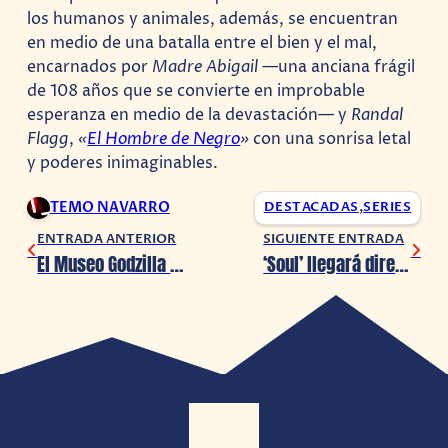
los humanos y animales, además, se encuentran
en medio de una batalla entre el bien y el mal,
encarnados por
Madre Abigail
—una anciana frágil
de 108 años que se convierte en improbable
esperanza en medio de la devastación— y
Randal
Flagg
,
«
El Hombre de Negro
»
con una sonrisa letal
y poderes inimaginables.
TEMO NAVARRO
DESTACADAS
,
SERIES
ENTRADA ANTERIOR
SIGUIENTE ENTRADA
El Museo Godzilla revela una estatua gigante del rey lagarto
‘Soul’ llegará directamente a Disney+ el próximo 25 de diciembre