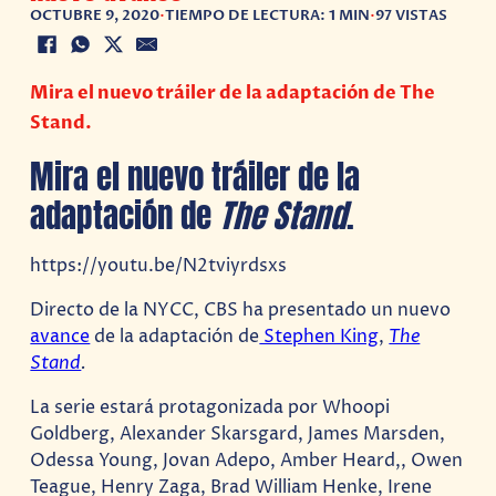
OCTUBRE 9, 2020
•
TIEMPO DE LECTURA: 1 MIN
•
97 VISTAS
Mira el nuevo tráiler de la adaptación de The
Stand.
Mira el nuevo tráiler de la
adaptación de
The Stand
.
https://youtu.be/N2tviyrdsxs
Directo de la NYCC, CBS ha presentado un nuevo
avance
de la adaptación de
Stephen King
,
The
Stand
.
La serie estará protagonizada por Whoopi
Goldberg, Alexander Skarsgard, James Marsden,
Odessa Young, Jovan Adepo, Amber Heard,, Owen
Teague, Henry Zaga, Brad William Henke, Irene