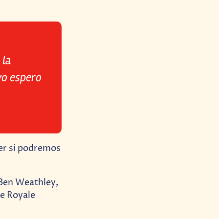
 la
yo espero
er si podremos
 Ben Weathley,
le Royale