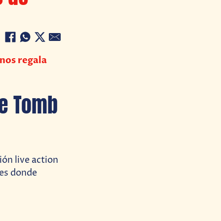
 nos regala
re Tomb
ón live action
nes donde