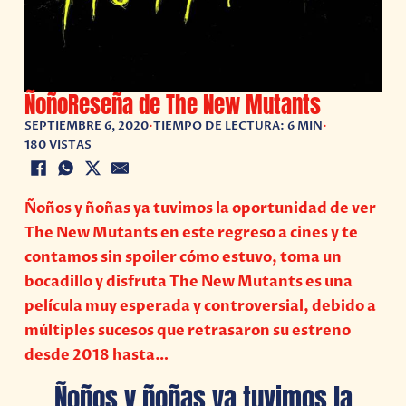
ÑoñoReseña de The New Mutants
SEPTIEMBRE 6, 2020
•
TIEMPO DE LECTURA: 6 MIN
•
180 VISTAS
Ñoños y ñoñas ya tuvimos la oportunidad de ver
The New Mutants en este regreso a cines y te
contamos sin spoiler cómo estuvo, toma un
bocadillo y disfruta The New Mutants es una
película muy esperada y controversial, debido a
múltiples sucesos que retrasaron su estreno
desde 2018 hasta…
Ñoños y ñoñas ya tuvimos la