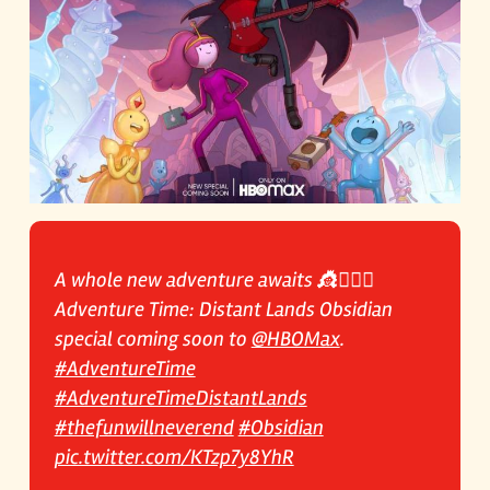
A whole new adventure awaits 👸🧛🏻‍♀️
Adventure Time: Distant Lands Obsidian
special coming soon to
@HBOMax
.⁣
#AdventureTime
#AdventureTimeDistantLands
#thefunwillneverend
#Obsidian
pic.twitter.com/KTzp7y8YhR