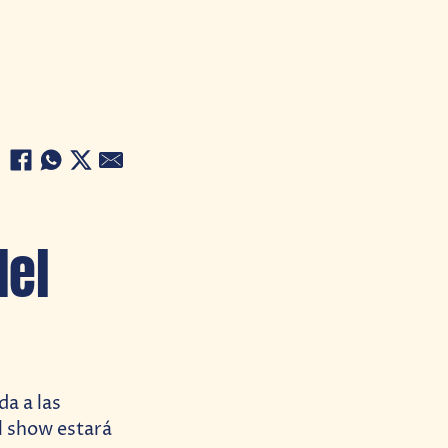
del
a a las
el show estará