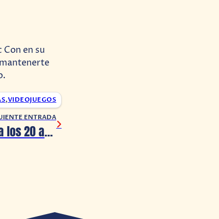
c Con en su
 mantenerte
o.
AS
,
VIDEOJUEGOS
UIENTE ENTRADA
Coldplay celebra los 20 años ‘Parachutes’ con una reedición especial en vinilo