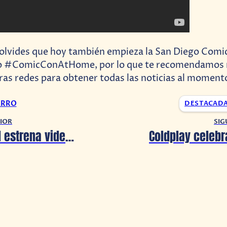
 olvides que hoy también empieza la San Diego Comi
o #ComicConAtHome, por lo que te recomendamos
ras redes para obtener todas las noticias al moment
ARRO
DESTACAD
IOR
SIG
The Weeknd estrena video musical animado para «SnowChild»