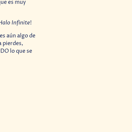
 que es muy
Halo Infinite
!
nes aún algo de
a pierdes,
DO lo que se