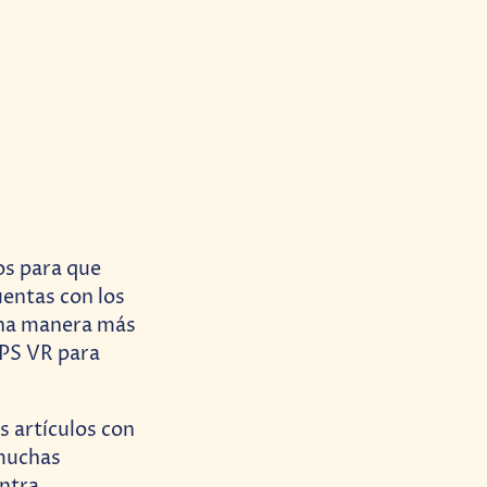
cos para que
uentas con los
una manera más
 PS VR para
 artículos con
 muchas
entra