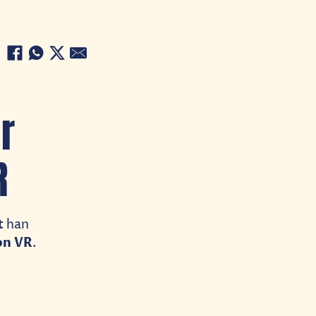
r
R
t
han
on VR
.