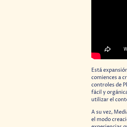
Está expansión 
comiences a cr
controles de P
fácil y orgáni
utilizar el con
A su vez, Medi
el modo creaci
experiencias q