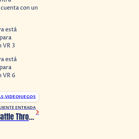
 cuenta con un
AS
,
VIDEOJUEGOS
UIENTE ENTRADA
Samurai Jack: Battle Through Time estrenará el 21 de agosto