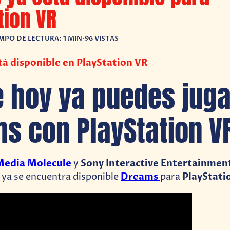
tion VR
MPO DE LECTURA: 1 MIN
•
96 VISTAS
á disponible en PlayStation VR
 hoy ya puedes juga
s con PlayStation V
Media Molecule
Sony Interactive Entertainmen
y
Dreams
PlayStati
 ya se encuentra disponible
para