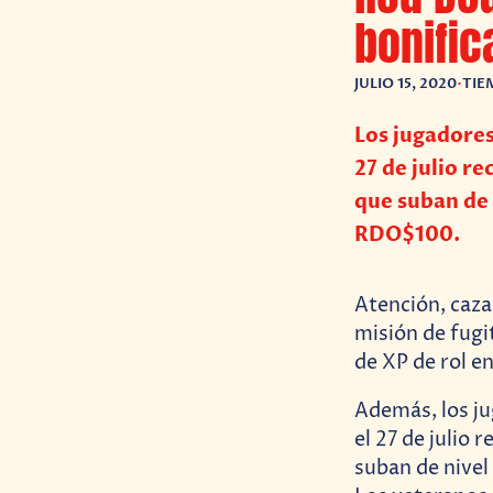
bonific
JULIO 15, 2020
•
TIE
Los jugadores
27 de julio 
que suban de
RDO$100.
Atención, caza
misión de fug
de XP de rol e
Además, los ju
el 27 de juli
suban de nive