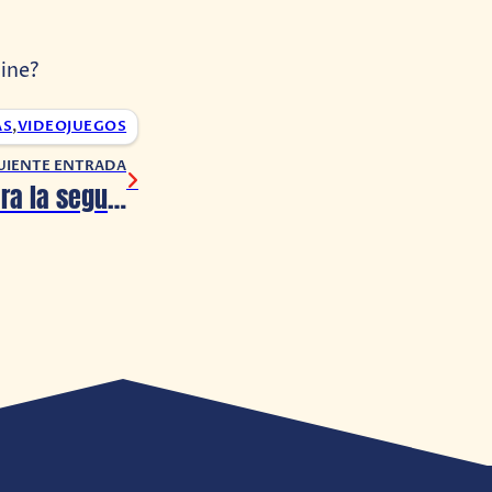
line?
AS
,
VIDEOJUEGOS
UIENTE ENTRADA
Ya hay fecha para la segunda transmision de Marvel’s Avengers War Table