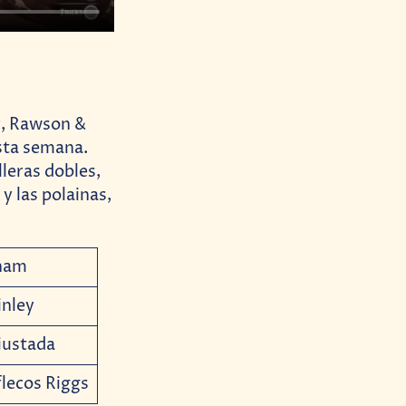
er, Rawson &
sta semana.
lleras dobles,
 y las polainas,
rham
inley
justada
flecos Riggs