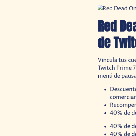
Red De
de Twi
Vincula tus cu
Twitch Prime 7
menú de pausa 
Descuento 
comercia
Recompen
40% de de
40% de de
40% de de