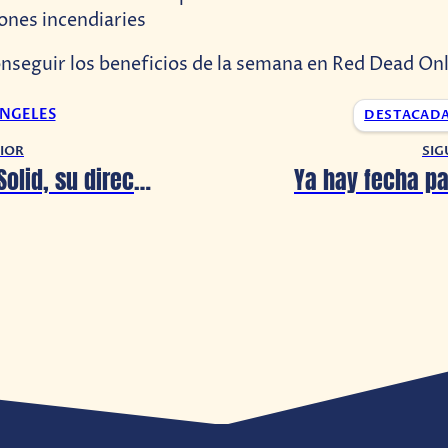
ones incendiaries
onseguir los beneficios de la semana en Red Dead On
ANGELES
DESTACAD
IOR
SIG
Metal Gear Solid, su director comparte nuevo arte conceptual del Live-Action