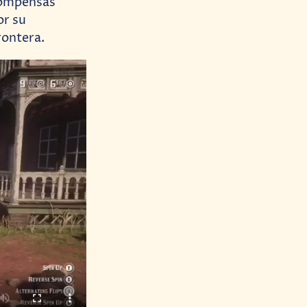
compensas
or su
rontera.