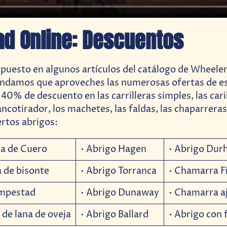
ad Online: Descuentos
jo puesto en algunos artículos del catálogo de Wheel
endamos que aproveches las numerosas ofertas de e
40% de descuento en las carrilleras simples, las cari
rancotirador, los machetes, las faldas, las chaparreras
ertos abrigos:
na de Cuero
• Abrigo Hagen
• Abrigo Du
 de bisonte
• Abrigo Torranca
• Chamarra F
empestad
• Abrigo Dunaway
• Chamarra a
de lana de oveja
• Abrigo Ballard
• Abrigo con 