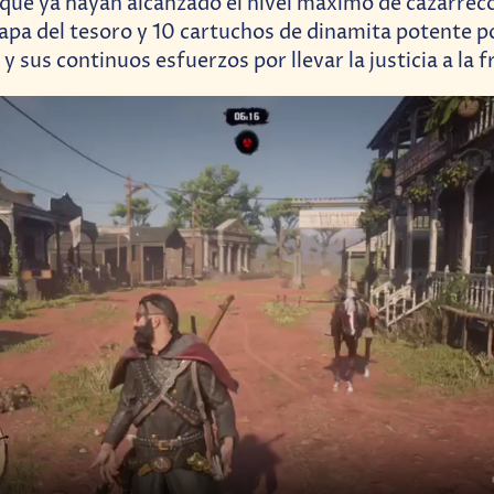
 que ya hayan alcanzado el nivel máximo de cazarre
apa del tesoro y 10 cartuchos de dinamita potente p
 sus continuos esfuerzos por llevar la justicia a la f