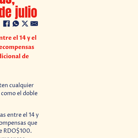
de julio
re el 14 y el
rrecompensas
icional de
ten cualquier
 como el doble
s entre el 14 y
ecompensas que
 de RDO$100.