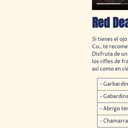
Red De
Si tienes el o
Co., te recom
Disfruta de un 
los rifles de f
así como en ci
• Garbardi
• Gabardina
• Abrigo t
• Chamarra 