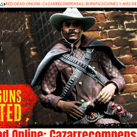
RED DEAD ONLINE: CAZARRECOMPENSAS, BONIFICACIONES Y MÁS DEL 1
AS
ad Online: Cazarrecompens