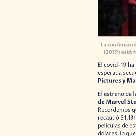
La continuaci
(2019) está 
El covid-19 ha 
esperada secu
Pictures y Ma
El estreno de 
de Marvel St
Recordemos qu
recaudó $1,131
películas de e
dólares, lo qu