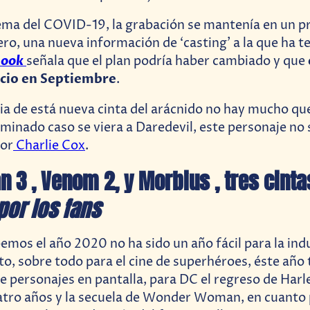
ema del COVID-19, la grabación se mantenía en un pr
ero, una nueva información de ‘casting’ a la que ha t
ook
señala que el plan podría haber cambiado y que
icio en Septiembre
.
ria de está nueva cinta del arácnido no hay mucho que
rminado caso se viera a Daredevil, este personaje no 
por
Charlie Cox
.
 3 , Venom 2, y Morbius , tres cinta
por los fans
mos el año 2020 no ha sido un año fácil para la indu
o, sobre todo para el cine de superhéroes, éste año
e personajes en pantalla, para DC el regreso de Har
tro años y la secuela de Wonder Woman, en cuanto 