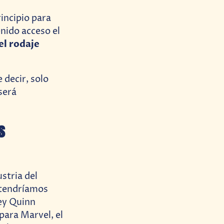
incipio para
enido acceso el
el rodaje
 decir, solo
será
s
stria del
 tendríamos
ley Quinn
para Marvel, el