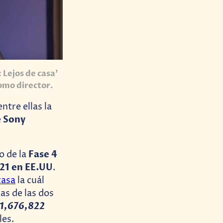
Lejos de casa’
como directo
r.
ntre ellas la
Sony
e
Fase 4
o de la
021 en EE.UU
.
casa
la cuál
as de las dos
1,676,822
les.