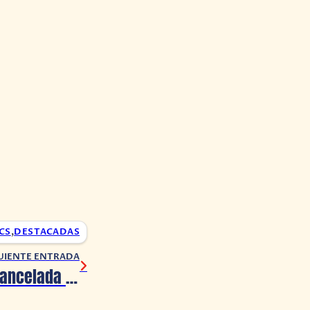
CS
,
DESTACADAS
UIENTE ENTRADA
Katy Keene es cancelada tras una temporada