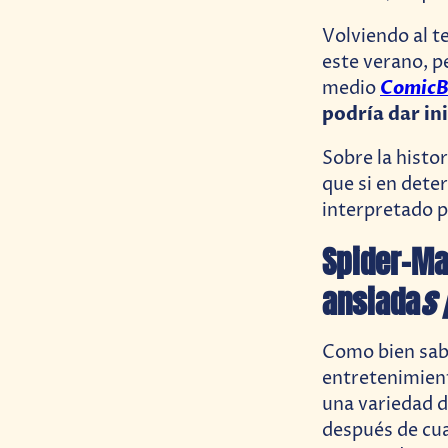
Volviendo al t
este verano, p
ComicB
medio
podría dar in
Sobre la histo
que si en dete
interpretado 
Spider-Man
ansiada
s 
Como bien sabe
entretenimient
una variedad d
después de cua