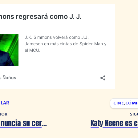
ILAR
CINE
,
CÓMI
IOR
SIG
¡Minecraft anuncia su cereal!