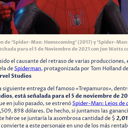
ón de ‘Spider-Man
:
Homecoming’ (2017) y ‘Spider-Man: 
fechada para el 5 de Noviembre de 2021 con Jon Watts 
sido el causante del retraso de varias producciones, e
ela de
Spiderman,
protagonizada por Tom Holland d
rvel Studios
la siguiente entrega del famoso «Trepamuros», dentr
udios
está señalada para el 5 de noviembre de 2
,
e en julio pasado, se estrenó
Spider-Man: Lejos de 
,509, 898 dólares. De hecho, si juntamos las gananci
2,01
ste héroe se juntaría la asombrosa cantidad de $
e convierte a este personaje en uno de los más rentab