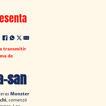
esenta
a transmitir
ema de
a-san
Monster
igeras
chi
, comenzó