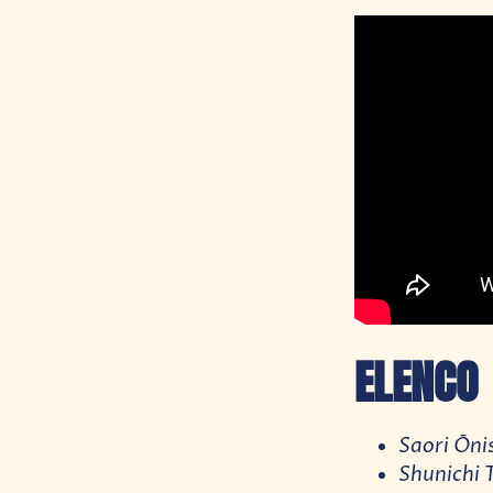
ELENCO
Saori Ōni
Shunichi 