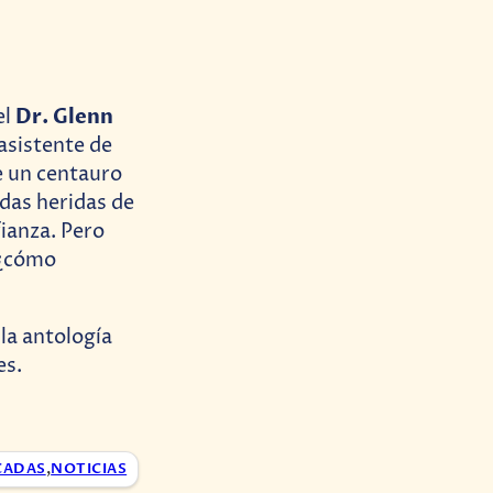
Dr. Glenn
el
asistente de
e un centauro
adas heridas de
fianza. Pero
 ¿cómo
 la antología
es.
CADAS
,
NOTICIAS