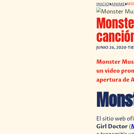
MON
INICIO
ANIME
Monste
canció
JUNIO 26, 2020
•
TI
Monster Musu
un video prom
apertura de 
Mons
El sitio web of
Girl Doctor
(