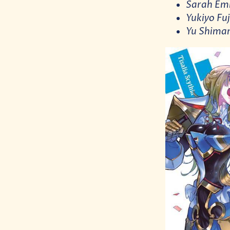
Sarah Emi
Yukiyo Fuj
Yu Shima