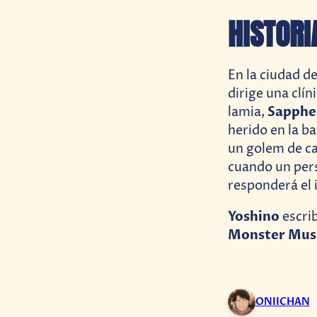
HISTORI
En la ciudad 
dirige una clí
Sapphe
lamia,
herido en la ba
un golem de ca
cuando un per
responderá el
Yoshino
escrib
Monster Musu
ONIICHAN