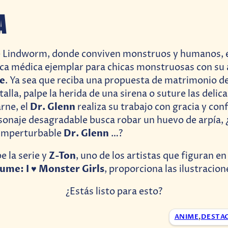
A
de Lindworm, donde conviven monstruos y humanos, 
nica médica ejemplar para chicas monstruosas con su 
e
. Ya sea que reciba una propuesta de matrimonio d
talla, palpe la herida de una sirena o suture las delic
Dr. Glenn
rne, el
realiza su trabajo con gracia y con
sonaje desagradable busca robar un huevo de arpía,
Dr. Glenn
 imperturbable
…?
Z-Ton
e la serie y
, uno de los artistas que figuran en
me: I ♥ Monster Girls
, proporciona las ilustracion
¿Estás listo para esto?
ANIME
,
DESTA