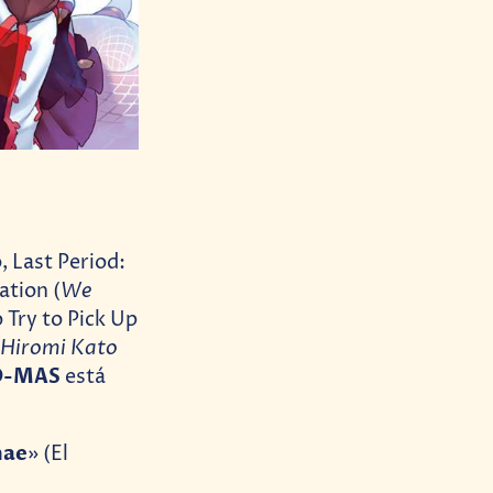
 Last Period:
We
ation (
 Try to Pick Up
Hiromi Kato
O-MAS
está
mae
» (El