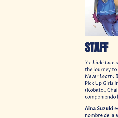
STAFF
Yoshiaki Iwasa
the journey to
Never Learn:
Pick Up Girls i
(Kobato., Chai
componiendo l
Aina Suzuki
es
nombre de la a