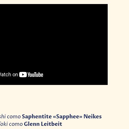
shi
Saphentite «Sapphee» Neikes
como
Toki
Glenn Leitbeit
como