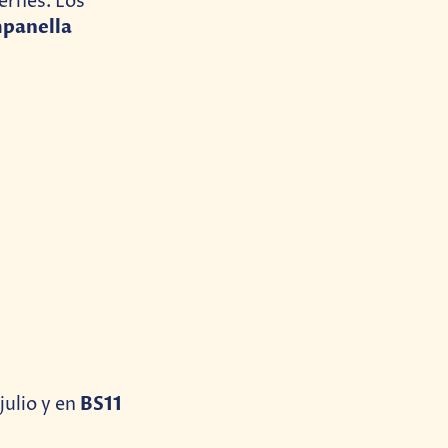
iernes. Los
panella
BS11
 julio y en