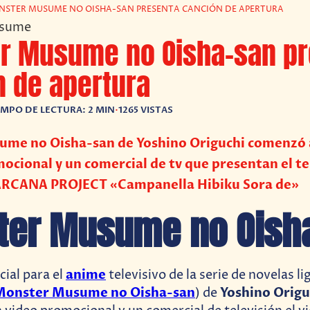
STER MUSUME NO OISHA-SAN PRESENTA CANCIÓN DE APERTURA
r Musume no Oisha-san pr
n de apertura
EMPO DE LECTURA: 2 MIN
•
1265 VISTAS
me no Oisha-san de Yoshino Origuchi comenzó 
ocional y un comercial de tv que presentan el t
ARCANA PROJECT «Campanella Hibiku Sora de»
ter Musume no Oish
anime
icial para el
televisivo de la serie de novelas l
Monster Musume no Oisha-san
Yoshino Origu
) de