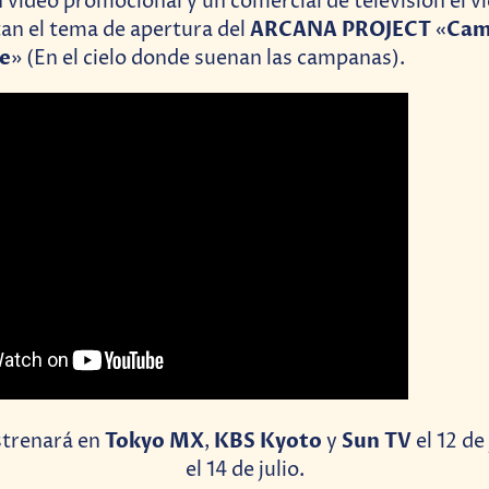
n video promocional y un comercial de televisión el v
ARCANA PROJECT
Cam
an el tema de apertura del
«
de
» (En el cielo donde suenan las campanas).
Tokyo MX
KBS Kyoto
Sun TV
strenará en
,
y
el 12 de
el 14 de julio.