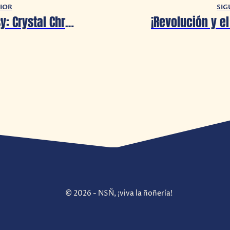
IOR
SIG
Final Fantasy: Crystal Chronicles Remastered Edition presentará un nuevo demo
© 2026 - NSÑ, ¡viva la ñoñería!