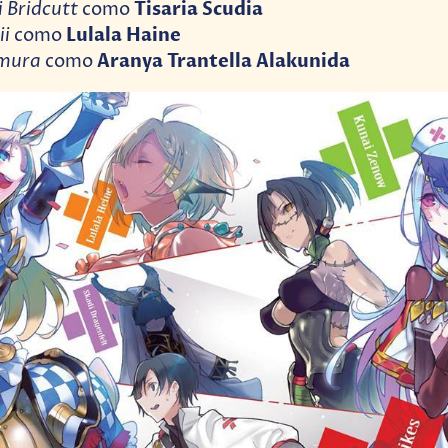
 Bridcutt
Tisaria Scudia
como
ii
Lulala Haine
como
mura
Aranya Trantella Alakunida
como