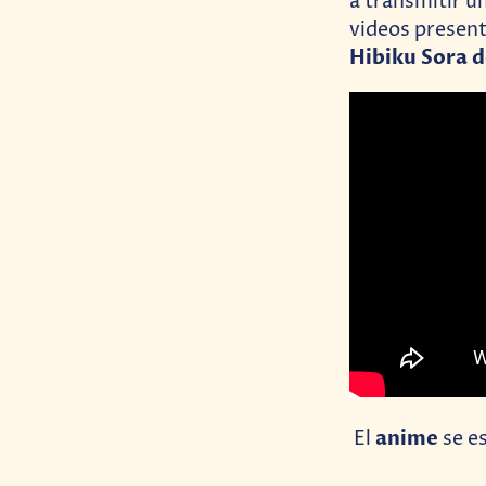
a transmitir u
videos present
Hibiku Sora 
anime
El
se e