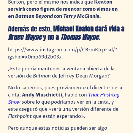
Burton, pero el mismo nos indica que
Keaton
servirá como figura de mentor como vimos en
en
Batman Beyond
con
Terry McGinni
s.
Además de esto,
Michael Keaton dará vida a
Bruce Wayne
y no a
Thomas Wayne
.
https://www.instagram.com/p/CBzmKIcp-sd/?
igshid=x0mp69d2b03x
¿Esto podría mantener la ventana abierta de la
versión de
Batman
de Jeffrey Dean Morgan?
No lo sabemos, pues previamente el director de la
cinta,
Andy Muschietti,
habló con
That Hashtag
Show
sobre lo que podríamos ver en la cinta, y
este aseguró que «será una versión diferente del
Flashpoint
que están esperando».
Pero aunque estas noticias pueden ser algo