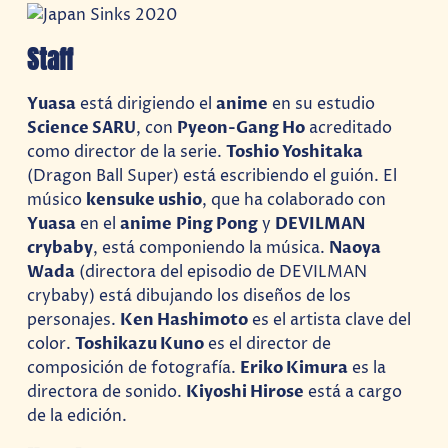
Staff
Yuasa
está dirigiendo el
anime
en su estudio
Science SARU
, con
Pyeon-Gang Ho
acreditado
como director de la serie.
Toshio Yoshitaka
(Dragon Ball Super) está escribiendo el guión. El
músico
kensuke ushio
, que ha colaborado con
Yuasa
en el
anime
Ping Pong
y
DEVILMAN
crybaby
, está componiendo la música.
Naoya
Wada
(directora del episodio de DEVILMAN
crybaby) está dibujando los diseños de los
personajes.
Ken Hashimoto
es el artista clave del
color.
Toshikazu Kuno
es el director de
composición de fotografía.
Eriko Kimura
es la
directora de sonido.
Kiyoshi Hirose
está a cargo
de la edición.