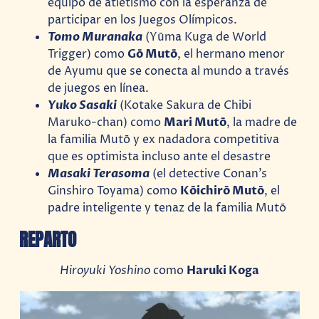
equipo de atletismo con la esperanza de
participar en los Juegos Olímpicos.
Tomo Muranaka
(Yūma Kuga de World
Trigger) como
Gō Mutō
, el hermano menor
de Ayumu que se conecta al mundo a través
de juegos en línea.
Yuko Sasaki
(Kotake Sakura de Chibi
Maruko-chan) como
Mari Mutō
, la madre de
la familia Mutō y ex nadadora competitiva
que es optimista incluso ante el desastre
Masaki Terasoma
(el detective Conan’s
Ginshiro Toyama) como
Kōichirō Mutō
, el
padre inteligente y tenaz de la familia Mutō
REPARTO
Hiroyuki Yoshino
como
Haruki Koga