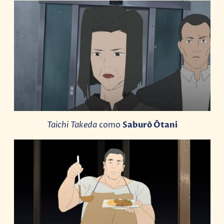
Taichi Takeda
como
Saburō Ōtani