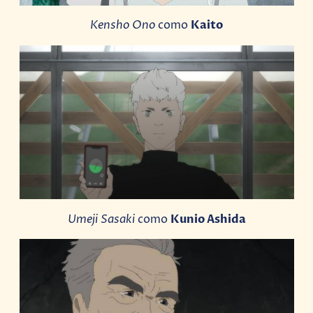
Kensho Ono
como
Kaito
Umeji Sasaki
como
Kunio Ashida