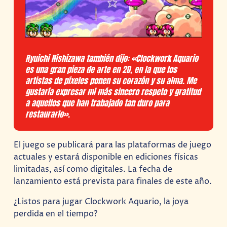
Ryuichi Nishizawa también dijo: «Clockwork Aquario
es una gran pieza de arte en 2D, en la que los
artistas de píxeles ponen su corazón y su alma. Me
gustaría expresar mi más sincero respeto y gratitud
a aquellos que han trabajado tan duro para
restaurarlo».
El juego se publicará para las plataformas de juego
actuales y estará disponible en ediciones físicas
limitadas, así como digitales. La fecha de
lanzamiento está prevista para finales de este año.
¿Listos para jugar Clockwork Aquario, la joya
perdida en el tiempo?