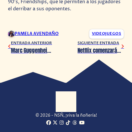
90’s, Friendships, que le permiten a los jugadores
el derribar a sus oponentes.
PAMELA AVENDAÑO
VIDEOJUEGOS
ENTRADA ANTERIOR
SIGUIENTE ENTRADA
Marc Guggenheim escribirá el spin-off de Spider-Man: Jackpot
Netflix comenzará a cancelar cuentas inactivas
© 2026 - NSÑ, ¡viva la ñoñería!