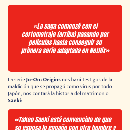
«La saga comenzó con el
cortometraje (arriba) pasando por
películas hasta conseguir su
primera serie adaptada en Netflix»
La serie
Ju-On: Origins
nos hará testigos de la
maldición que se propagó como virus por todo
Japón, nos contará la historia del matrimonio
Saeki
:
«Takeo Saeki está convencido de que
su esposa lo engaño con otro hombre y