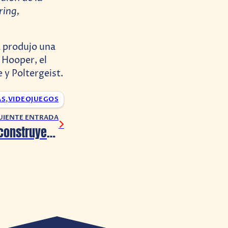
ring,
ha produjo una
 Hooper, el
 y Poltergeist.
AS
,
VIDEOJUEGOS
UIENTE ENTRADA
Apple y Google construyen en conjunto un sistema de rastreo de COVID-19