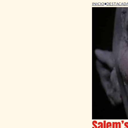
INICIO
DESTACAD
Salem’s