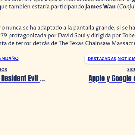
James Wan
Conju
a que también estaría participando
(
bro nunca se ha adaptado a la pantalla grande, si se 
979 protagonizada por David Soul y dirigida por Tobe
ta de terror detrás de The Texas Chainsaw Massacre
VENDAÑO
DESTACADAS
,
NOTICI
IOR
SIG
Se dice que Resident Evil 4 Remake ya está en producción