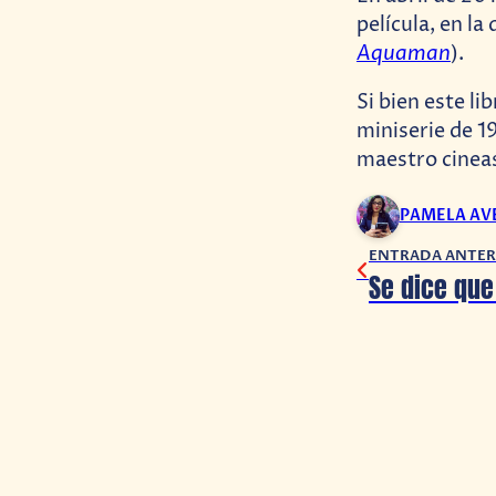
película, en l
Aquaman
).
Si bien este li
miniserie de 1
maestro cineas
PAMELA A
ENTRADA ANTER