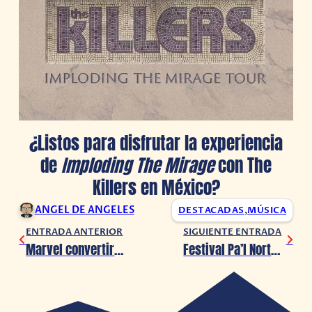
¿Listos para disfrutar la experiencia
de
Imploding The Mirage
con The
Killers en México?
ANGEL DE ANGELES
DESTACADAS
,
MÚSICA
ENTRADA ANTERIOR
SIGUIENTE ENTRADA
Marvel convertirá a Black Widow en White Widow
Festival Pa’l Norte 2020 revela nuevas fechas ?