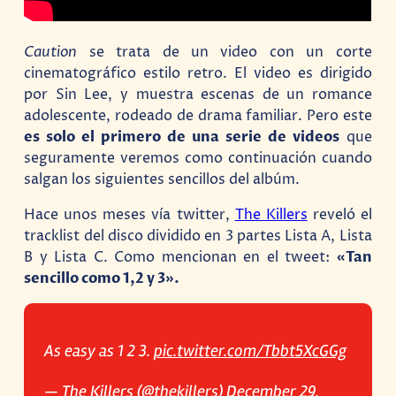
Caution
se trata de un video con un corte
cinematográfico estilo retro. El video es dirigido
por Sin Lee, y muestra escenas de un romance
adolescente, rodeado de drama familiar. Pero este
es solo el primero de una serie de videos
que
seguramente veremos como continuación cuando
salgan los siguientes sencillos del albúm.
Hace unos meses vía twitter,
The Killers
reveló el
tracklist del disco dividido en 3 partes Lista A, Lista
B y Lista C. Como mencionan en el tweet:
«Tan
sencillo como 1,2 y 3».
As easy as 1 2 3.
pic.twitter.com/Tbbt5XcGGg
— The Killers (@thekillers)
December 29,