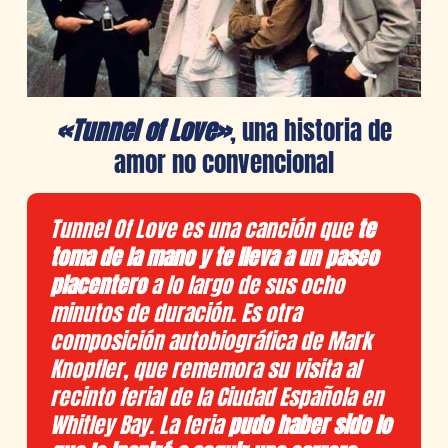
«Tunnel of Love»
, una historia de
amor no convencional
Tunnel Of Love es una canción que
te
toma de la mano y te lleva a un paseo
placentero
a lo largo de sus ocho
minutos de duración. Es
otra
composición autobiográfica de Mark
Knopfler, que rememora su visita al
recinto ferial de la Ciudad Española en
Whitley Bay. La feria
pudo haber sido lo