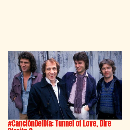
#CanciónDelDía: Tunnel of Love, Dire