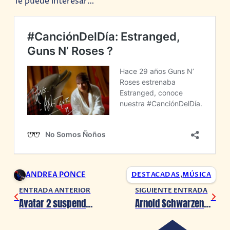
Te puede interesar…
ANDREA PONCE
DESTACADAS
,
MÚSICA
ENTRADA ANTERIOR
SIGUIENTE ENTRADA
Avatar 2 suspende producción por COVID-19
Arnold Schwarzenegger prestará su voz para el próximo juego de Predator