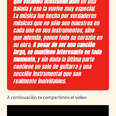
que estamos acostumbrados
en una
balada y eso la vuelve muy especial.
La música fue hecha por verdaderos
músicos que no sólo son maestros en
cada uno en sus instrumentos, sino
que además, ponen todo su corazón en
su obra.
A pesar de ser una canción
larga, se mantiene interesante en todo
momento,
y sin duda la última parte
contiene un solo de guitarra y una
sección instrumental que son
realmente inolvidables.
A continuación te compartimos el video: