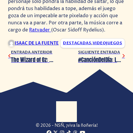
personaje solo pondrá la habilidad de saltar, lo que
pondrá tus habilidades a tope, además el juego
goza de un impecable arte pixelado y acción que
nunca va a parar. Por otra parte, la música corre a
cargo de
Ratvader
(Oscar Sidoff Rydelius).
ISAAC DE LA FUENTE
DESTACADAS
,
VIDEOJUEGOS
ENTRADA ANTERIOR
SIGUIENTE ENTRADA
The Wizard of Oz: el primer crossover entre Marvel y DC de 1975
#CanciónDelDía: Like a Stone, Audioslave ?
© 2026 - NSÑ, ¡viva la ñoñería!