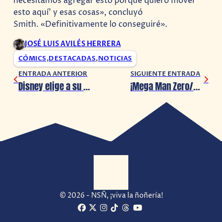
necesitamos agregar esto porque quiero mover
esto aquí’ y esas cosas», concluyó
Smith.
«Definitivamente lo conseguiré».
JOSÉ LUIS AVILÉS HERRERA
CÓMICS
,
DESTACADAS
,
NOTICIAS
ENTRADA ANTERIOR
SIGUIENTE ENTRADA
Disney elige a su nuevo CEO: Bob Chapek
¡Mega Man Zero/ZX Legacy Collection ya está disponible!
© 2026 - NSÑ, ¡viva la ñoñería!