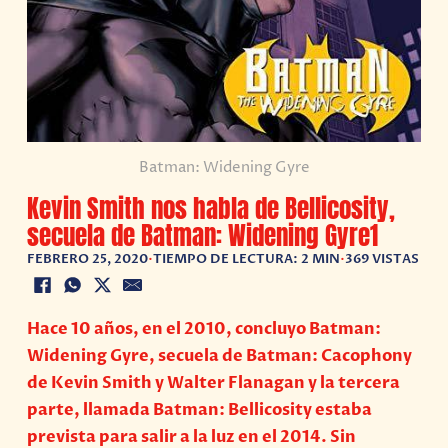
Batman: Widening Gyre
Kevin Smith nos habla de Bellicosity,
secuela de Batman: Widening Gyre1
FEBRERO 25, 2020
•
TIEMPO DE LECTURA: 2 MIN
•
369 VISTAS
Hace 10 años, en el 2010, concluyo Batman:
Widening Gyre, secuela de Batman: Cacophony
de Kevin Smith y Walter Flanagan y la tercera
parte, llamada Batman: Bellicosity estaba
prevista para salir a la luz en el 2014. Sin