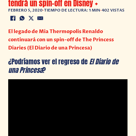
tendrá un spin-off en Disney +
FEBRERO 5, 2020
•
TIEMPO DE LECTURA: 1 MIN
•
402 VISTAS
El legado de Mia Thermopolis Renaldo
continuará con un spin-off de The Princess
Diaries (El Diario de una Princesa)
¿Podríamos ver el regreso de
El Diario de
una Princesa
?