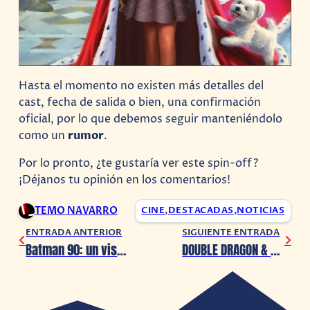
Hasta el momento no existen más detalles del
cast, fecha de salida o bien, una confirmación
oficial, por lo que debemos seguir manteniéndolo
como un
rumor
.
Por lo pronto, ¿te gustaría ver este spin-off?
¡Déjanos tu opinión en los comentarios!
TEMO NAVARRO
CINE
,
DESTACADAS
,
NOTICIAS
ENTRADA ANTERIOR
SIGUIENTE ENTRADA
Batman 90: un vistazo a los villanos de Jorge Jiménez
DOUBLE DRAGON & Kunio-kun Retro Brawler Bundle llegará al PlayStation 4 y Nintendo Switch