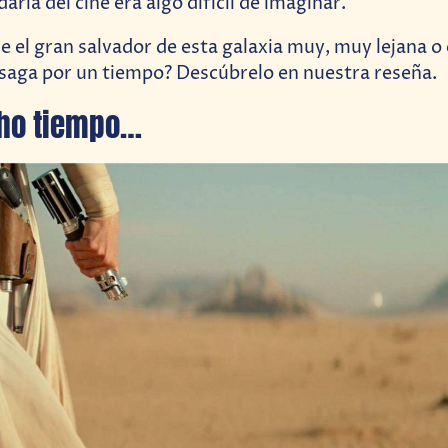
ria del cine era algo difícil de imaginar.
ue el gran salvador de esta galaxia muy, muy lejana o
 saga por un tiempo? Descúbrelo en nuestra reseña.
ho tiempo…