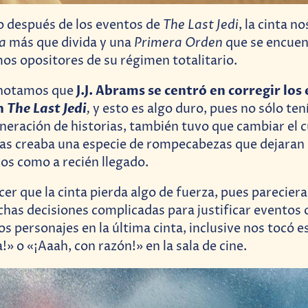
The Last Jedi
o después de los eventos de
, la cinta n
ia
Primera Orden
más que divida y una
que se encue
imos opositores de su régimen totalitario.
J.J. Abrams se centró en corregir los
 notamos que
n
The Last Jedi
,
y esto es algo duro, pues no sólo ten
eneración de historias, también tuvo que cambiar el c
as creaba una especie de rompecabezas que dejaran
cos como a recién llegado.
cer que la cinta pierda algo de fuerza, pues parecier
as decisiones complicadas para justificar eventos 
os personajes en la última cinta, inclusive nos tocó 
» o «¡Aaah, con razón!» en la sala de cine.