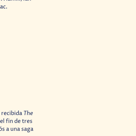
ac.
The
n recibida
el fin de tres
ós a una saga