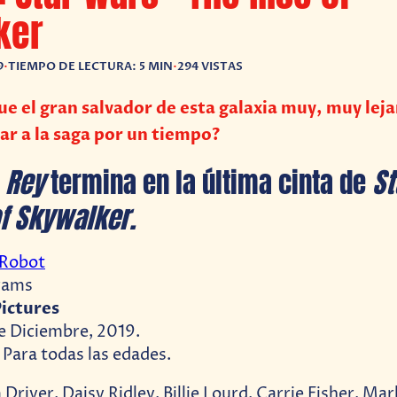
ker
9
•
TIEMPO DE LECTURA: 5 MIN
•
294 VISTAS
fue el gran salvador de esta galaxia muy, muy lej
ar a la saga por un tiempo?
e
Rey
termina en la última cinta de
St
of Skywalker.
 Robot
brams
ictures
e Diciembre, 2019.
:
Para todas las edades.
Driver, Daisy Ridley, Billie Lourd, Carrie Fisher, Mar