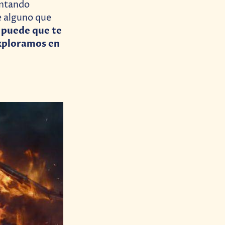
entando
de alguno que
o puede que te
exploramos en