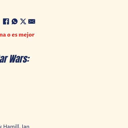
ana o es mejor
ar Wars:
k Hamill, Ian