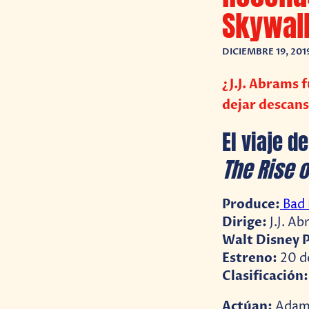
Skywal
DICIEMBRE 19, 201
¿J.J. Abrams 
dejar descans
El viaje d
The Rise 
Produce:
Bad
Dirige:
J.J. A
Walt Disney P
Estreno:
20 d
Clasificación
Actúan:
Adam 