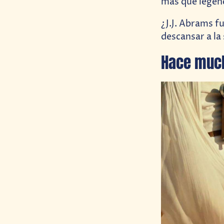
más que legenda
¿J.J. Abrams f
descansar a la
Hace muc