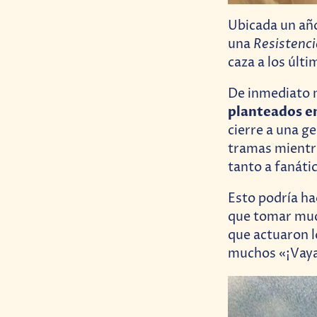
Ubicada un añ
Resistenc
una
caza a los últ
De inmediato
planteados e
cierre a una g
tramas mientr
tanto a fanáti
Esto podría ha
que tomar much
que actuaron l
muchos «¡Vaya!