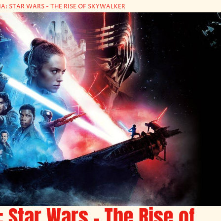
A: STAR WARS - THE RISE OF SKYWALKER
 Star Wars – The Rise of