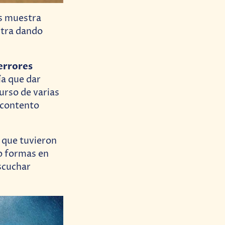
os muestra
ntra dando
 errores
ía que dar
urso de varias
 contento
a que tuvieron
o formas en
escuchar