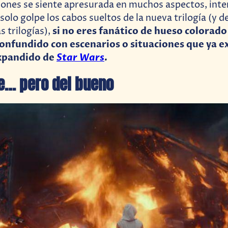
siones se siente apresurada en muchos aspectos, int
solo golpe los cabos sueltos de la nueva trilogía (y 
si no eres fanático de hueso colorad
s trilogías),
onfundido con escenarios o situaciones que ya 
Expandido de
Star Wars
.
e… pero del bueno