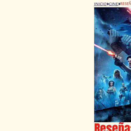
RESEÑ
INICIO
CINE
Reseña: