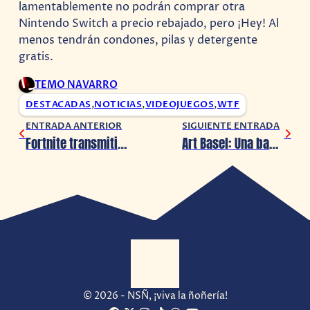
lamentablemente no podrán comprar otra
Nintendo Switch a precio rebajado, pero ¡Hey! Al
menos tendrán condones, pilas y detergente
gratis.
TEMO NAVARRO
DESTACADAS
,
NOTICIAS
,
VIDEOJUEGOS
,
WTF
ENTRADA ANTERIOR
SIGUIENTE ENTRADA
Fortnite transmitirá una escena de Rise of Skywalker
Art Basel: Una banana pegada a la pared se vende en $120 mil dólares
© 2026 - NSÑ, ¡viva la ñoñería!