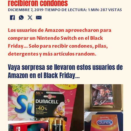
recibieron condones
DICIEMBRE 7, 2019
•
TIEMPO DE LECTURA: 1 MIN
•
287 VISTAS
Los usuarios de Amazon aprovecharon para
comprar un Nintendo Switch en el Black
Friday… Solo para recibir condones, pilas,
detergentes y más artículos random.
Vaya sorpresa se llevaron estos usuarios de
Amazon en el Black Friday…