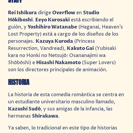
Rei Ishikura
dirige
Overflow
en
Studio
Hōkiboshi
.
Eeyo Kurosaki
está escribiendo el
guión, y
Yoshihiro Watanabe
(Haganai, Heaven’s
Lost Property) está a cargo de los diseños de los
personajes.
Kazuya Kuroda
(Princess
Resurrection, Vandread),
Kakuto Gai
(Yubisaki
kara no Honki no Netsujō: Osananajimi wa
Shōbōshi) e
Hisashi Nakamoto
(Super Lovers)
son los directores principales de animación.
HISTORIA
La historia de esta comedia romántica se centra en
un estudiante universitario masculino llamado,
Kazushi Sudō
, y sus amigas de la infancia, las
hermanas
Shirakawa
.
Ya saben, lo tradicional en este tipo de historias