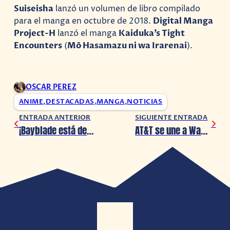
Suiseisha
lanzó un volumen de libro compilado
para el manga en octubre de 2018.
Digital Manga
Project-H
lanzó el manga
Kaiduka’s Tight
Encounters
(
Mō Hasamazu ni wa Irarenai
).
OSCAR PEREZ
ANIME
,
DESTACADAS
,
MANGA
,
NOTICIAS
ENTRADA ANTERIOR
SIGUIENTE ENTRADA
¡Bayblade está de vuelta!
AT&T se une a Warner Bros en la Liga Latina de Mortal Kombat