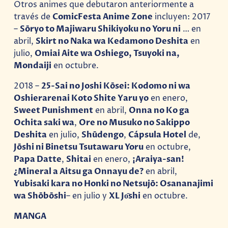
Otros animes que debutaron anteriormente a
través de
ComicFesta Anime Zone
incluyen: 2017
–
Sōryo to Majiwaru Shikiyoku no Yoru ni
… en
abril,
Skirt no Naka wa Kedamono Deshita
en
julio,
Omiai Aite wa Oshiego, Tsuyoki na,
Mondaiji
en octubre.
2018 –
25-Sai no Joshi Kōsei: Kodomo ni wa
Oshierarenai Koto Shite Yaru yo
en enero,
Sweet Punishment
en abril,
Onna no Ko ga
Ochita saki wa
,
Ore no Musuko no Sakippo
Deshita
en julio,
Shūdengo
,
Cápsula Hotel
de,
Jōshi ni Binetsu Tsutawaru Yoru
en octubre,
Papa Datte
,
Shitai
en enero,
¡Araiya-san!
¿Mineral a Aitsu ga Onnayu de?
en abril,
Yubisaki kara no Honki no Netsujō: Osananajimi
wa Shōbōshi
– en julio y
XL Jо̄shi
en octubre.
MANGA