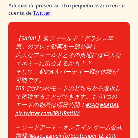
Ademas de presentar otro pequeño avance en su
cuenta de
Twitter
.
【SAOAL】新フィールド「グラシス草
原」のプレイ動画を一部公開！
広大なフィールドとその奥地には巨大な
エネミーに出会えるかも！？
そして、初の4人パーティー戦が体験が
可能です。
TGSでは2つのモードのどちらかを選択し
て体験することができます。もう1つの
モードの動画は明日公開！
#SAO
#SAOAL
pic.twitter.com/iPILJRstUM
— ソードアート・オンライン ゲーム公式
情報 (@sao_gameinfo)
September 12, 2019